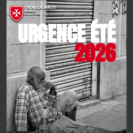
URGENCE ÉTÉ
2026
Quelles conditions pour faire du
bénévolat à Marseille ?
Pour démarrer une mission de
bénévolat à Marseille
,
pas de profil particulier ou de diplôme requis ! Vous
pouvez participer de manière bénévole aux missions
de l’association, quel que soit votre âge, si vous êtes
un homme ou une femme, c’est la motivation qui
compte et toutes les bonnes volontés sont les
bienvenues. Afin de trouver la mission qui vous