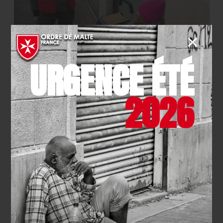
URGENCE ÉTÉ
Quelles conditions pour faire du
bénévolat à Lille ?
2026
Si le bénévolat à Lille vous intéresse et vous motive, il
est important de prendre en compte certaines
conditions avant de vous engager.
Il convient de déterminer le public que vous
souhaitez aider
, qu’il s’agisse d’enfants, en situation
de handicap ou non, de personnes âgées isolées ou
en manque d’autonomie, ou de personnes sans abri.
Vos compétences peuvent également être utiles
dans le bénévolat,
qu’il s’agisse de vos dons en
informatique ou derrière les fourneaux, ou encore