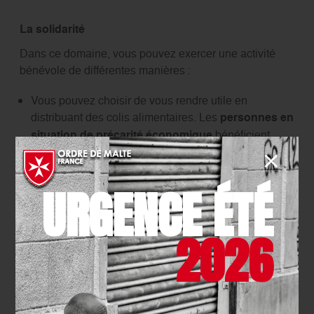
La solidarité
Dans ce domaine, vous pouvez exercer une activité
bénévole de différentes manières :
Vous pouvez choisir de vous rendre utile en
distribuant des colis alimentaires. Les
personnes en
situation de précarité économique
bénéficient
ainsi d’une
aide alimentaire
et disposent de produits
d’hygiène de première nécessité.
URGENCE ÉTÉ
Accompagnez les bénévoles de l’association dans
les
maraudes sociales et médicales
qui sillonnent
les quartiers de Lyon. Allez à la rencontre des sans-
2026
abri qui sont souvent éloignés du parcours de soin.
Vous leur apporterez, en fonction de leurs besoins,
une écoute, un café, une couverture…
Vous serez amené, en tant que bénévole de