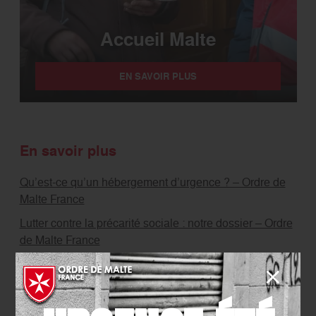
Accueil Malte
EN SAVOIR PLUS
En savoir plus
Qu’est-ce qu’un hébergement d’urgence ? – Ordre de
Malte France
Lutter contre la précarité sociale : notre dossier – Ordre
de Malte France
Qu’est-ce que la réinsertion sociale ? – Ordre de Malte
France
Inégalités sociales : notre dossier – Ordre de Malte