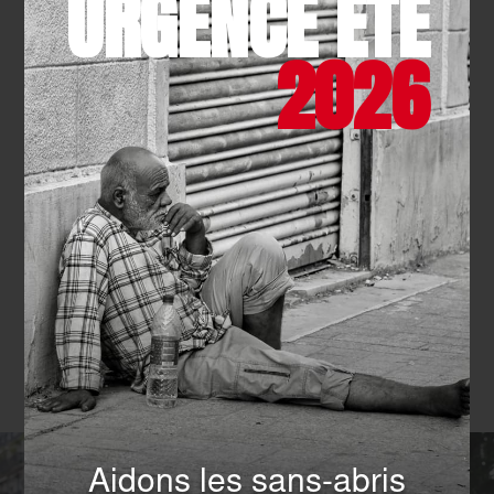
URGENCE ÉTÉ
France
Comment réduire les inégalités et la pauvreté. – Ordre
2026
de Malte France
Hébergement d’urgence à Paris
Exclusion sociale : comprendre, prévenir et agir aux
côtés des plus vulnérables
Hébergement d’urgence à Paris : agir pour les plus
vulnérables
Nos autres actions en matière de
Solidarité
Aidons les sans-abris