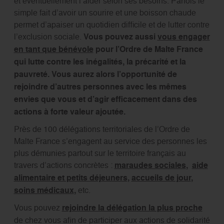
et éventuellement l’aider selon ses besoins. Parfois le
simple fait d’avoir un sourire et une boisson chaude
permet d’apaiser un quotidien difficile et de lutter contre
l’exclusion sociale.
Vous pouvez aussi
vous engager
en tant que bénévole
pour l’Ordre de Malte France
qui lutte contre les inégalités, la précarité et la
pauvreté. Vous aurez alors l’opportunité de
rejoindre d’autres personnes avec les mêmes
envies que vous et d’agir efficacement dans des
actions à forte valeur ajoutée.
Près de 100 délégations territoriales de l’Ordre de
Malte France s’engagent au service des personnes les
plus démunies partout sur le territoire français au
travers d’actions concrètes :
maraudes sociales
,
aide
alimentaire et petits déjeuners
,
accueils de jour
,
soins médicaux
,
etc.
Vous pouvez
rejoindre la délégation la plus proche
de chez vous afin de participer aux actions de solidarité