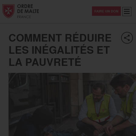
Aller au contenu
Aller à la recherche
Aller au menu
Menu
FAIRE UN DON
COMMENT RÉDUIRE
LES INÉGALITÉS ET
LA PAUVRETÉ