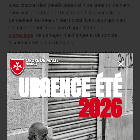
avec chacun des bénéficiaires afin de créer un moment
convivial de partage et de réconfort. Ces initiatives
permettent de créer un lien social avec ceux qui n’en
ont plus et sont l’occasion d’apporter une
aide
alimentaire
, de partager, d’échanger et de rompre
l’isolement des plus démunis.
Les épiceries sociales sont aussi une solution
développée par l’Ordre de Malte France pour
permettre aux personnes en situation de pauvreté
URGENCE ÉTÉ
de se fournir en produits alimentaires et produits
d’hygiène.
Un projet innovant et solidaire a été lancé par l’Ordre
2026
de Malte afin de faire face aux inégalités et à la
détresse des étudiants et des personnes en difficulté.
Des
Food-trucks solidaires
s’arrêtent dans les
quartiers défavorisés et aux abords des campus
étudiants afin de fournir une aide complète à ceux dans