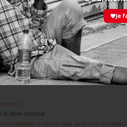
Je f
e 15/03/2016
 Syrie, 5 années de soutien de nos donateurs
saire du début de la guerre en Syrie, l’Ordre de Malte souhaite
 la région depuis plusieurs années.
e 01/03/2016
e la lèpre continue
os, le dispensaire de Lak Sam Seap, qui accueille les malades 