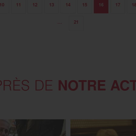
10
11
12
13
14
15
16
17
1
…
21
NOTRE AC
PRÈS DE