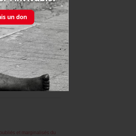
ais un don
 remercier tous ceux qui
oubliés et marginalisés du