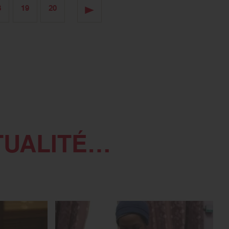
8
19
20
TUALITÉ…