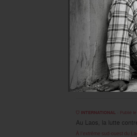
EN SAVOIR PLUS
INTERNATIONAL
- Publié l
5 années de guerre en
A l’occasion du 5ème anniver
soutiennent les projets dans
EN SAVOIR PLUS
INTERNATIONAL
- Publié l
Au Laos, la lutte contr
À l’extrême sud-ouest du La