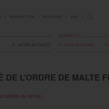
R
NEWSLETTER
BOUTIQUE
FAQ
AGISSEZ
NOTRE ACTUALITÉ
NOUS SOUTENIR
Faire un don
Philanthropie
TÉ DE L’ORDRE DE MALTE 
co-social
Devenir partenaire
Legs, donations et
assurances-vie
ctualités du terrain.
ns
Tous les moyens de nous
soutenir