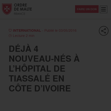
Aller au contenu
Aller à la recherche
Aller au menu
Menu
FAIRE UN DON
INTERNATIONAL
- Publié le 03/05/2016
Lecture 2 min
DÉJÀ 4
NOUVEAU-NÉS À
L’HÔPITAL DE
TIASSALÉ EN
CÔTE D’IVOIRE