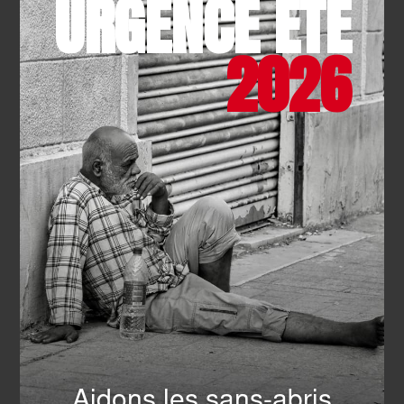
URGENCE ÉTÉ
2026
INTERNATIONAL
- 05.03.2026
L’Ordre de Malte France
maintient sa présence au
Moyen-Orient
EN SAVOIR PLUS
TOUTES LES ACTUALITÉS
Aidons les sans-abris