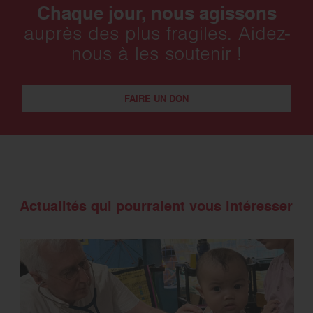
Chaque jour, nous agissons
auprès des plus fragiles. Aidez-
nous à les soutenir !
FAIRE UN DON
Actualités qui pourraient vous intéresser