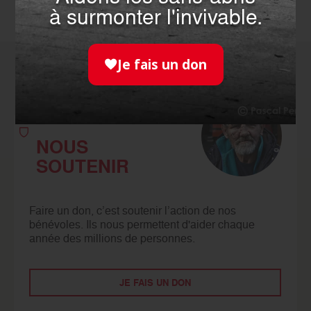
à surmonter l'invivable.
Je fais un don
Comment agir
avec nous ?
NOUS
SOUTENIR
Faire un don, c’est soutenir l’action de nos
bénévoles. Ils nous permettent d'aider chaque
année des millions de personnes.
JE FAIS UN DON