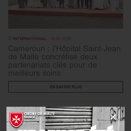
INTERNATIONAL
- 16.03.2026
Cameroun : l’Hôpital Saint-Jean
de Malte concrétise deux
partenariats clés pour de
meilleurs soins
EN SAVOIR PLUS