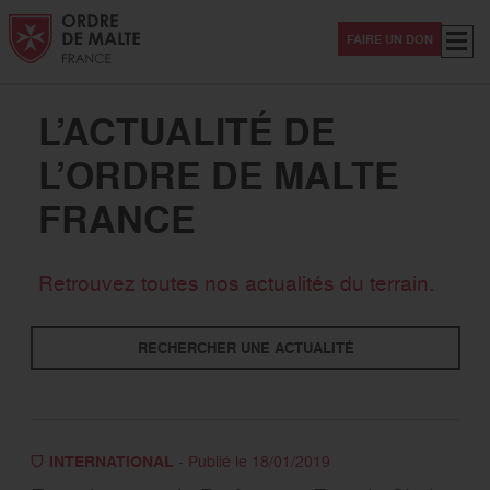
Aller au contenu
Aller à la recherche
Aller au menu
Menu
FAIRE UN DON
L’ACTUALITÉ DE
L’ORDRE DE MALTE
FRANCE
Thématiques
Retrouvez toutes nos actualités du terrain.
Solidarité
Secourisme
International
RECHERCHER UNE ACTUALITÉ
Evénement
Sanitaire -Médico-social
Magazine Hospitaliers
Covid-19
INTERNATIONAL
- Publié le 18/01/2019