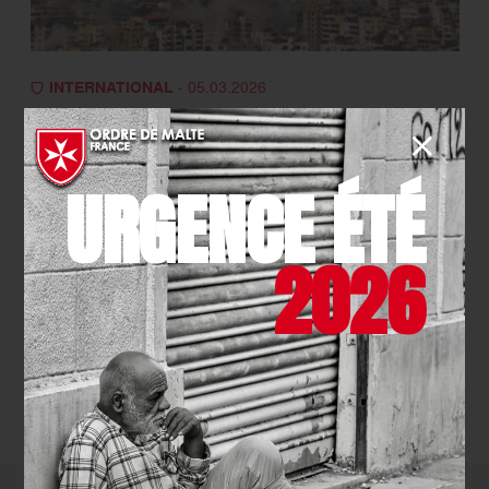
INTERNATIONAL
- 05.03.2026
L’Ordre de Malte France
maintient sa présence au
URGENCE ÉTÉ
Moyen-Orient
EN SAVOIR PLUS
2026
TOUTES LES ACTUALITÉS