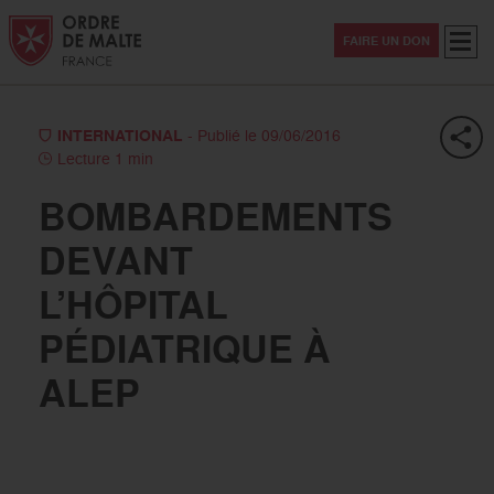
Aller au contenu
Aller à la recherche
Aller au menu
Menu
FAIRE UN DON
INTERNATIONAL
- Publié le 09/06/2016
Lecture 1 min
BOMBARDEMENTS
DEVANT
L’HÔPITAL
PÉDIATRIQUE À
ALEP