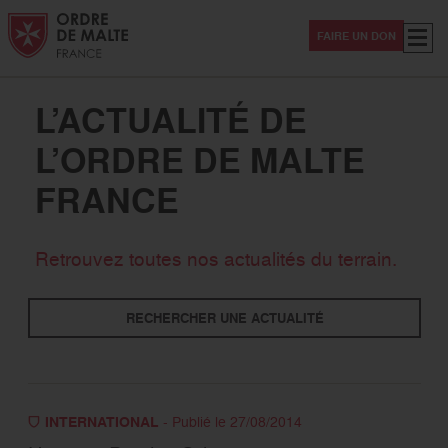
Aller au contenu
Aller à la recherche
Aller au menu
Menu
FAIRE UN DON
L’ACTUALITÉ DE
L’ORDRE DE MALTE
FRANCE
Thématiques
Retrouvez toutes nos actualités du terrain.
Solidarité
Secourisme
International
RECHERCHER UNE ACTUALITÉ
Evénement
Sanitaire -Médico-social
Magazine Hospitaliers
Covid-19
INTERNATIONAL
- Publié le 27/08/2014