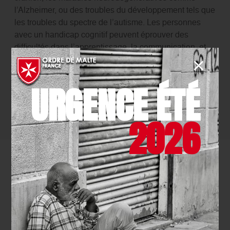
l’Alzheimer, ou des troubles du développement tels que
les troubles du spectre de l’autisme. Les personnes
avec un handicap cognitif peuvent éprouver des
difficultés dans l’apprentissage, la communication, et
l’exécution des tâches quotidiennes qui requièrent une
planification ou une réflexion complexe. L’adaptation de
leur environnement et la mise en place d’un soutien
URGENCE ÉTÉ
spécialisé sont souvent nécessaires pour les aider à
gérer leur condition et à participer plus pleinement à la
2026
société.
Données chiffrés sur le handicap
Selon l’Organisation mondiale de la santé (OMS)
, plus
d’un milliard de personnes, soit environ 15 % de la
population mondiale, vivent avec un handicap en
2024. Certaines personnes handicapées meurent