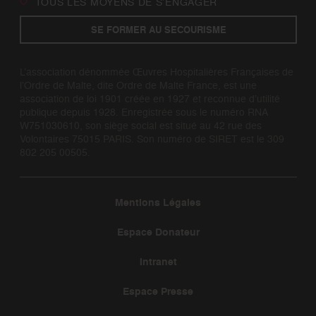
TOUS LES MOYENS DE S’ENGAGER
SE FORMER AU SECOURISME
L’association dénommée Œuvres Hospitalières Françaises de
l’Ordre de Malte, dite Ordre de Malte France, est une
association de loi 1901 créée en 1927 et reconnue d’utilité
publique depuis 1928. Enregistrée sous le numéro RNA
W751030610, son siège social est situé au 42 rue des
Volontaires 75015 PARIS. Son numéro de SIRET est le 309
802 205 00505.
Mentions Légales
Espace Donateur
Intranet
Espace Presse