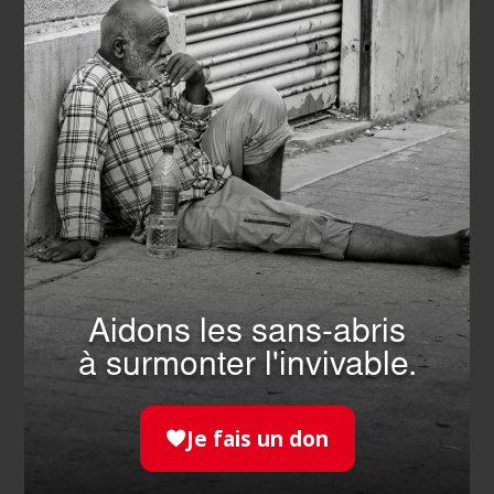
SANITAIRE -MÉDICO-SOCIAL
- 12.06.2026
Aidons les sans-abris
à surmonter l'invivable.
Donnez votre voix pour une
cuisine thérapeutique à la MAS
Saint-Jean à Paris !
Je fais un don
EN SAVOIR PLUS