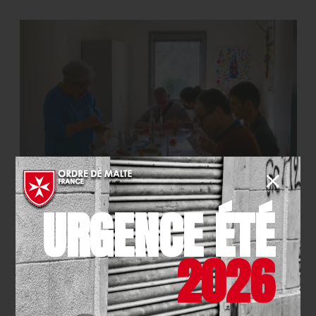
SANITAIRE -MÉDICO-SOCIAL
- 06.07.2026
URGENCE ÉTÉ
Budget participatif de la Région
Ile-de-France : votez pour deux
projets de l’Ordre de Malte
2026
France !
EN SAVOIR PLUS