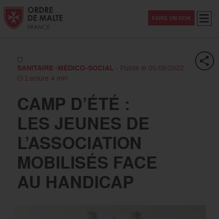
Aller au contenu
Aller à la recherche
Aller au menu
Menu
FAIRE UN DON
SANITAIRE -MÉDICO-SOCIAL
- Publié le 05/08/2022
Lecture 4 min
CAMP D’ÉTÉ :
LES JEUNES DE
L’ASSOCIATION
MOBILISÉS FACE
AU HANDICAP