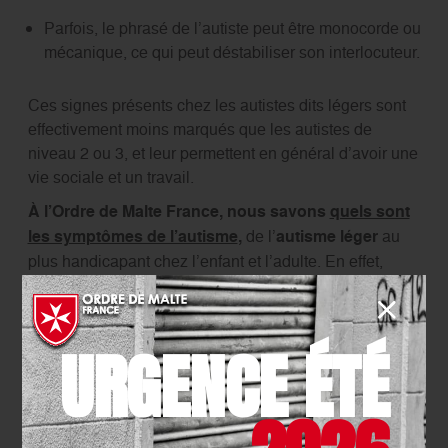
Parfois, le phrasé de l’autiste peut être monocorde ou
mécanique, ce qui peut déstabiliser son interlocuteur.
Ces signes présents chez les autistes dits légers sont
effectivement moins marqués que les autistes de
niveau 2 ou 3, et leur permettent en général d’avoir une
vie sociale et un travail.
À l’Ordre de Malte France, nous savons
quels sont
les symptômes de l’autisme
,
de l’
autisme léger
au
plus handicapant chez l’enfant et l’adulte. En effet,
nous sommes aux
côtés des personnes
atteintes de
TSA depuis très longtemps.
Nous les accompagnons pour leur faciliter la vie et
URGENCE ÉTÉ
l’améliorer, en fonction du profil et des difficultés de
chacun. Nos 8 établissements dédiés à l’autisme
permettent un
accueil
de jour ou permanent, ainsi
que du soutien périscolaire pour les enfants et