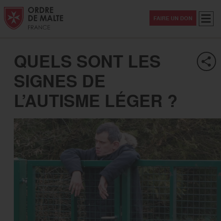
Aller au contenu
Aller à la recherche
Aller au menu
Menu
FAIRE UN DON
QUELS SONT LES
SIGNES DE
L’AUTISME LÉGER ?