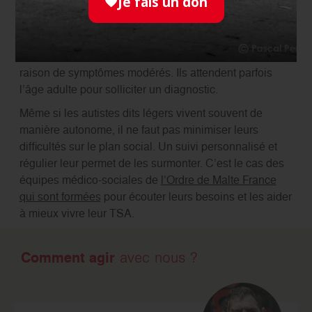
Je fais un don
Le
diagnostic d’autisme léger
doit être posé par un
médecin, qui s’entoure généralement d’autres
professionnels de
santé
. À noter que certains autistes
enfants de haut niveau passent un peu inaperçus en
raison de symptômes modérés. Ils attendent parfois
l’âge adulte pour solliciter un diagnostic.
Même si les autistes dits légers vivent souvent de
manière autonome, il ne faut pas minimiser leurs
difficultés sur le plan social. Un suivi personnalisé et
régulier leur permet de les surmonter. C’est le cas des
équipes médico-sociales de
l’Ordre de Malte France
qui sont formées
pour écouter leurs besoins et les aider
à mieux vivre leur TSA.
Comment agir
avec nous ?