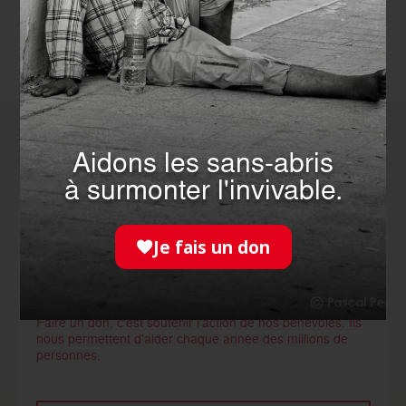
Comment agir
avec nous ?
Aidons les sans-abris
à surmonter l'invivable.
NOUS
Je fais un don
SOUTENIR
Faire un don, c’est soutenir l’action de nos bénévoles. Ils
nous permettent d'aider chaque année des millions de
personnes.