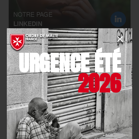
NOTRE PAGE
LINKEDIN
URGENCE ÉTÉ
2026
NOTRE CHAÎNE
YOUTUBE
ou inscrivez-vous
à notre lettre d’information :
RECEVOIR NOTRE NEWSLETTER