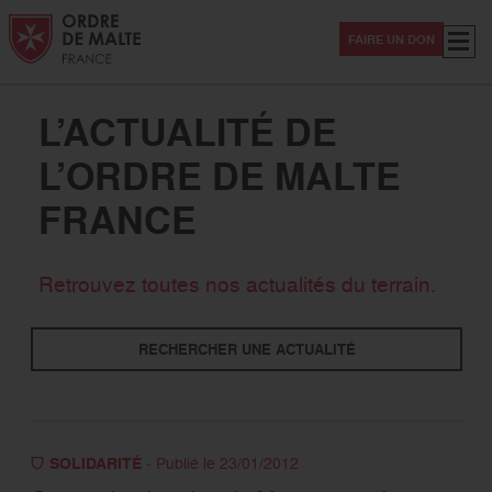
Aller au contenu
Aller à la recherche
Aller au menu
Menu
FAIRE UN DON
L’ACTUALITÉ DE
L’ORDRE DE MALTE
FRANCE
Thématiques
Retrouvez toutes nos actualités du terrain.
Solidarité
Secourisme
International
RECHERCHER UNE ACTUALITÉ
Evénement
Sanitaire -Médico-social
Magazine Hospitaliers
Covid-19
SOLIDARITÉ
- Publié le 23/01/2012