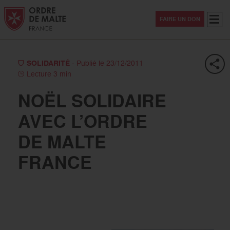
Aller au contenu
Aller à la recherche
Aller au menu
Menu
FAIRE UN DON
SOLIDARITÉ
- Publié le 23/12/2011
Lecture 3 min
NOËL SOLIDAIRE
AVEC L’ORDRE
DE MALTE
FRANCE