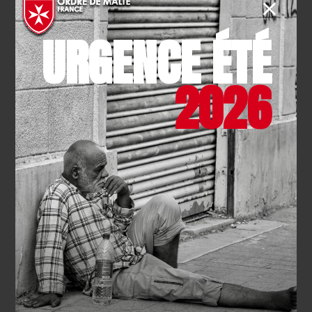
EN SAVOIR PLUS
URGENCE ÉTÉ
2026
SOLIDARITÉ
- 17.07.2026
Canicule : l’Ordre de Malte
France sur tous les fronts
EN SAVOIR PLUS