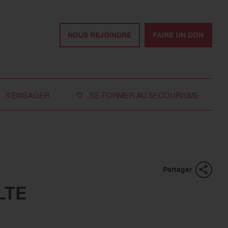
NOUS REJOINDRE
FAIRE UN DON
S'ENGAGER
SE FORMER AU SECOURISME
Devenir bénévole
Je réserve ma formation de secourisme
Devenir secouriste
Nos formations pour les particuliers
bénévole
Nos formations pour les professionnels
Rejoindre la délégation
Partager
des jeunes
LTE
Travailler avec nous
Tous les moyens de