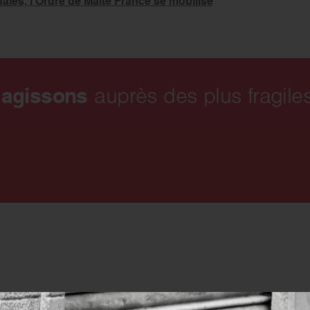
ales, l’Ordre de Malte France se mobilise
 agissons
auprès des plus fragiles