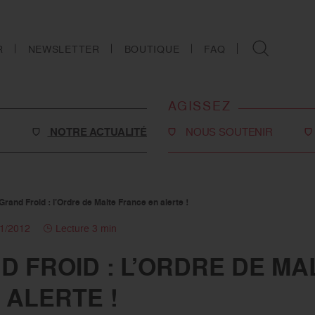
R
NEWSLETTER
BOUTIQUE
FAQ
AGISSEZ
NOTRE ACTUALITÉ
NOUS SOUTENIR
Faire un don
Philanthropie
Grand Froid : l’Ordre de Malte France en alerte !
o-social
Devenir partenaire
01/2012
Lecture 3 min
Legs, donations et
 FROID : L’ORDRE DE MA
assurances-vie
s
 ALERTE !
Tous les moyens de nous
soutenir