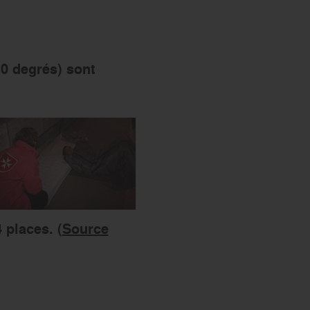
s’engager
10 degrés) sont
 places. (
Source