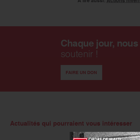
A lire aussi:
Actions hivern
Chaque jour, nous
soutenir !
FAIRE UN DON
Actualités qui pourraient vous intéresser