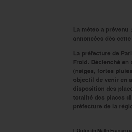
Le réseau Ordre de Malte
La météo a prévenu :
annoncées dès cette
La préfecture de Pari
Froid. Déclenché en 
(neiges, fortes pluie
objectif de venir en 
disposition des pla
totalité des places d
préfecture de la régi
L’Ordre de Malte France 