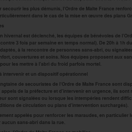
r secourir les plus démunis, l’Ordre de Malte France renfor
articulièrement dans le cas de la mise en œuvre des plans G
es
n hivernal est déclenché, les équipes de bénévoles de l’Ord
(contre 3 fois par semaine en temps normal). De 20h à 1h du 
daptés, à la rencontre de personnes sans-abri, ou signalées a
fort, couvertures et soins. Nos équipes proposent aux san
ur les mettre à l’abri du froid parfois mortel.
à intervenir et un dispositif opérationnel
gtaine de secouristes de l’Ordre de Malte France sont disp
ppels de la préfecture et d’intervenir en urgence, ils sont 
eur sont signalées ou lorsque les intempéries rendent diffic
tions de circulation ou plans d’intervention surchargés).
ment appelés pour renforcer les maraudes, en particulier l
r aucun sans-abri dans la rue.