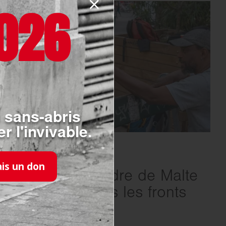
026
 sans-abris
r l'invivable.
SOLIDARITÉ
- 17.07.2026
ais un don
Canicule : l’Ordre de Malte
France sur tous les fronts