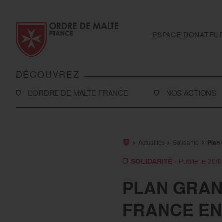
Aller au contenu
Aller à la recherche
Aller au menu
ESPACE DONATEU
DÉCOUVREZ
L’ORDRE DE MALTE FRANCE
NOS ACTIONS
L’Association
Solidarité
Notre histoire
Secourisme
Actualités
Solidarité
Plan 
Rapport d'activité et ressources
Sanitaire et médic
SOLIDARITÉ
- Publié le 30/
financières
International
PLAN GRAND
Notre présence en France
Toutes nos action
FRANCE EN
Notre présence à l’international