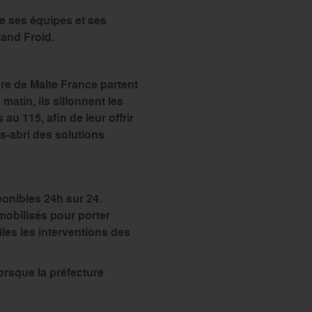
ce ses équipes et ses
rand Froid.
re de Malte France partent
matin, ils sillonnent les
u 115, afin de leur offrir
s-abri des solutions
onibles 24h sur 24.
mobilisés pour porter
iles les interventions des
orsque la préfecture