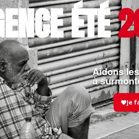
GENCE ÉTÉ
2
Aidons les
à surmonte
SOLIDARITÉ
- 21.07.2026
Je f
La maraude pédestre de
Clichy fête son premier
anniversaire !