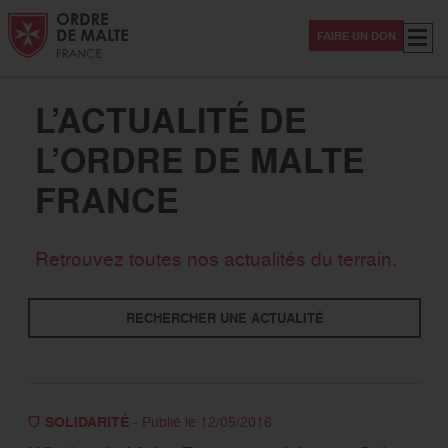
Aller au contenu
Aller à la recherche
Aller au menu
Menu
FAIRE UN DON
L’ACTUALITÉ DE
L’ORDRE DE MALTE
FRANCE
Thématiques
Retrouvez toutes nos actualités du terrain.
Solidarité
Secourisme
International
RECHERCHER UNE ACTUALITÉ
Evénement
Sanitaire -Médico-social
Magazine Hospitaliers
Covid-19
SOLIDARITÉ
- Publié le 12/05/2016