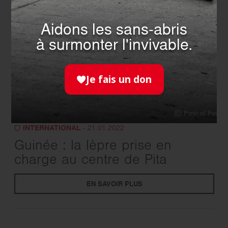
Aidons les sans-abris
à surmonter l'invivable.
Je fais un don
INTERNATIONAL
- 21.01.2022
Guinée : la lèpre prise en
charge au centre de Pita
EN SAVOIR PLUS