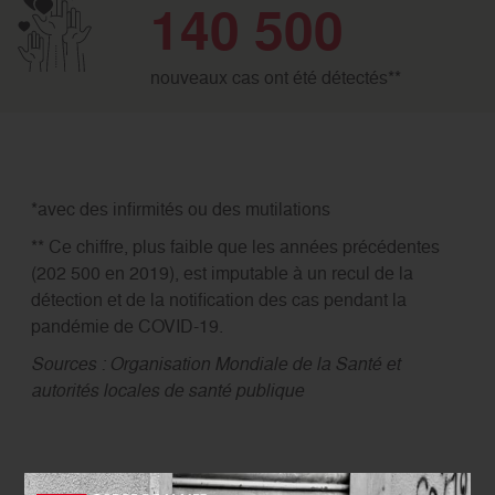
140 500
nouveaux cas ont été détectés**
*avec des infirmités ou des mutilations
** Ce chiffre, plus faible que les années précédentes
(202 500 en 2019), est imputable à un recul de la
détection et de la notification des cas pendant la
pandémie de COVID-19.
Sources : Organisation Mondiale de la Santé et
autorités locales de santé publique
Ensemble, participons à la quête