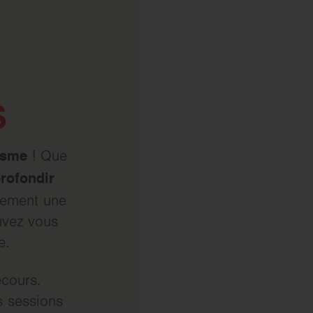
S
isme
! Que
rofondir
idement une
uvez vous
e.
ecours.
s sessions