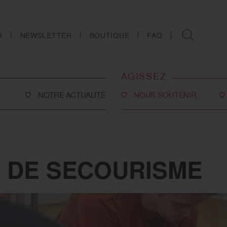
R
NEWSLETTER
BOUTIQUE
FAQ
AGISSEZ
NOTRE ACTUALITÉ
NOUS SOUTENIR
Faire un don
Philanthropie
co-social
Devenir partenaire
 DE SECOURISME
Legs, donations et
assurances-vie
ns
Tous les moyens de nous
soutenir