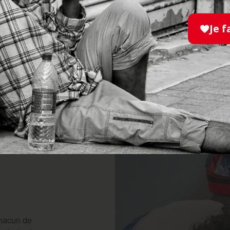
toute personne
souhait
en secourisme
. Que v
Je f
formation vous donner
intervenir efficaceme
JE M'INFORME
)
chacun de