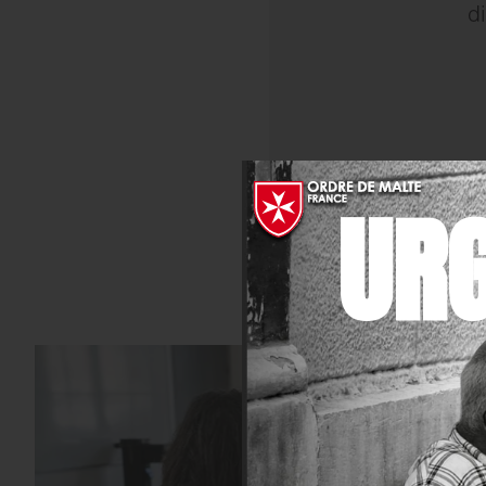
d
UR
NOS
FORMATIONS
D