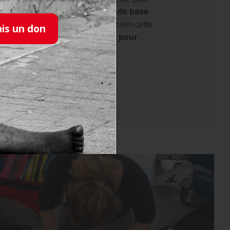
ant acquérir les compétences de base
ous soyez un parent, étudiant, lycéen cette
ais un don
a les connaissances nécessaires
pour
nt en cas d’urgence.