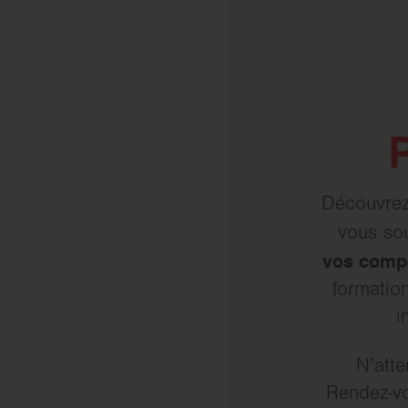
Découvrez
vous sou
vos comp
formatio
i
N’atte
Rendez-v