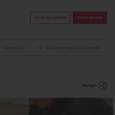
NOUS REJOINDRE
FAIRE UN DON
S'ENGAGER
SE FORMER AU SECOURISME
Devenir bénévole
Je réserve ma formation de secourisme
Devenir secouriste
Nos formations pour les particuliers
bénévole
Nos formations pour les professionnels
Rejoindre la délégation
Partager
des jeunes
Travailler avec nous
Tous les moyens de