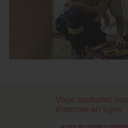
Vous souhaitez vo
s’inscrire en ligne
JE VEUX ME FORMER AU SECOUR