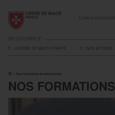
Aller au contenu
Aller à la recherche
Aller au menu
ESPACE DONATEU
DÉCOUVREZ
L’ORDRE DE MALTE FRANCE
NOS ACTIONS
L’Association
Solidarité
Notre histoire
Secourisme
Nos formations de secourisme
Rapport d'activité et ressources financières
Sanitaire et médi
NOS FORMATIONS
Notre présence en France
International
Notre présence à l’international
Toutes nos actio
Le réseau Ordre de Malte