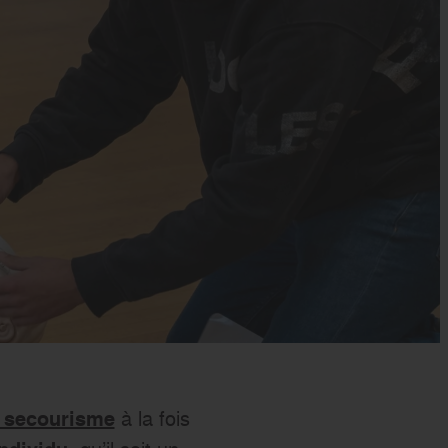
s’engager
à la fois
 secourisme