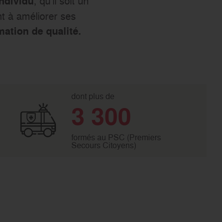
, qu’il soit un
ndividu
nt à améliorer ses
mation de qualité.
dont plus de
3 300
formés au PSC (Premiers
Secours Citoyens)