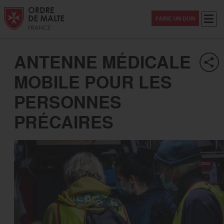
Aller au contenu
Aller à la recherche
Aller au menu
Menu
FAIRE UN DON
ANTENNE MÉDICALE
MOBILE POUR LES
PERSONNES
PRÉCAIRES