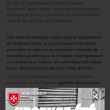
un ORL, il n’avait aucune couverture sociale.
Personnes âgées, seules, sous emprise de la drogue…
Ce dispositif fait face à toutes les situations et devient
aussi le lieu de toutes les confidences.
Une antenne médicale mobile dans le département
de la Haute-Vienne va prochainement être lancé
pour venir en aide aux personnes en situation de
précarité aux alentours de Limoges mais également
en Corrèze et en Creuse. Un autre dispositif mobile
est en développement dans les Côtes d’Armor.
Chaque dispositif adapte son format aux besoins
locaux avec un seul objectif :
apporter des soins aux
plus démunis.