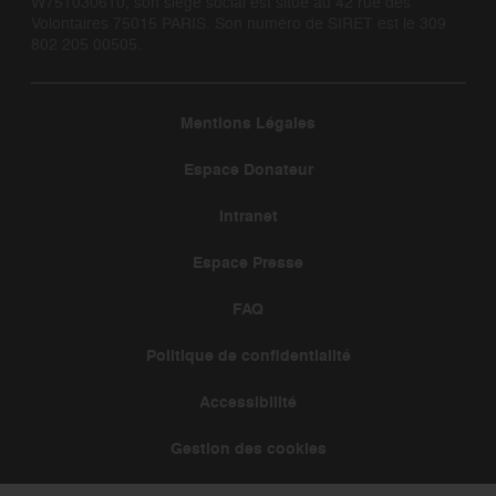
W751030610, son siège social est situé au 42 rue des
Volontaires 75015 PARIS. Son numéro de SIRET est le 309
802 205 00505.
Mentions Légales
Espace Donateur
Intranet
Espace Presse
FAQ
Politique de confidentialité
Accessibilité
Gestion des cookies