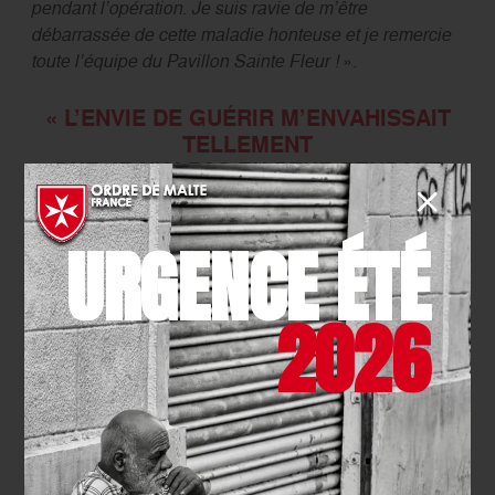
pendant l’opération. Je suis ravie de m’être
débarrassée de cette maladie honteuse et je remercie
toute l’équipe du Pavillon Sainte Fleur !
».
« L’ENVIE DE GUÉRIR M’ENVAHISSAIT
TELLEMENT
QUE JE N’AI PAS EU PEUR PENDANT
L’OPÉRATION.
JE SUIS RAVIE DE M’ÊTRE
URGENCE ÉTÉ
DÉBARRASSÉE
DE CETTE MALADIE HONTEUSE ! »
2026
Marthe Razanadrasoa, 45 ans, atteinte de fistule
obstétricale depuis ses 23 ans
Comme 70 femmes déjà opérées dans le cadre de ce
projet, Marthe a bénéficié d’un hébergement et de
repas pris en charge par le FNUAP.
Alors qu’approche la quatrième des six campagnes