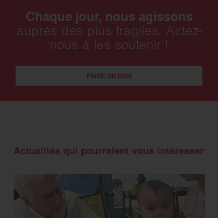
Chaque jour, nous agissons
auprès des plus fragiles. Aidez-
nous à les soutenir !
FAIRE UN DON
Actualités qui pourraient vous intéresser