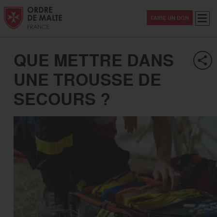
Aller au contenu
Aller à la recherche
Aller au menu
Menu
FAIRE UN DON
QUE METTRE DANS
UNE TROUSSE DE
SECOURS ?