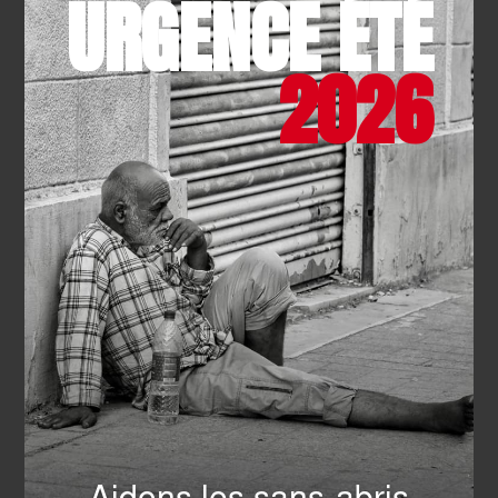
URGENCE ÉTÉ
et aux blessures qu’elles peuvent engendrer. Cela peut
comprendre une couverture de survie, des sprays anti-
insectes, une pince à tiques, des compresses stériles et
2026
un désinfectant. Les trousses de secours pour la
randonnée sont conçues pour être légères et
compactes, de sorte qu’elles ne prennent pas trop de
place dans votre sac à dos.
Il existe aussi des fournisseurs spécialisés pour les
trousses de secours complètes et adaptées à la maison
ou à votre lieu de travail. Ces trousses sont plus
grandes et plus complètes, intégrant même des
équipements professionnels selon les besoins comme
des pansements spécifiques pour les brûlures, des
collyres, des défibrillateurs et des hémostatiques.
Il est fortement conseillé de suivre
une formation de
prévention et de secours
afin de connaître les bons
réflexes pour sauver des vies.
La trousse de secours
est un essentiel, mais sans formation, il peut être