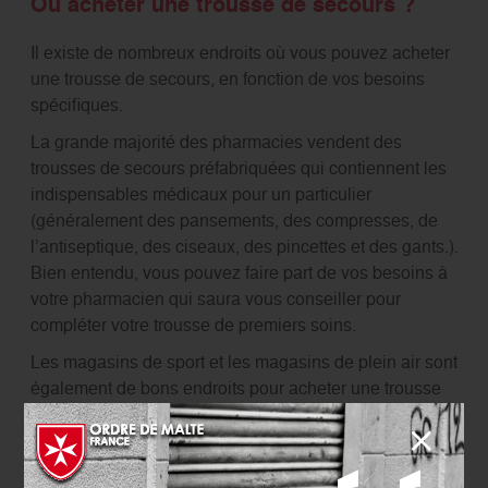
Où acheter une trousse de secours ?
Il existe de nombreux endroits où vous pouvez acheter
une trousse de secours, en fonction de vos besoins
spécifiques.
La grande majorité des pharmacies vendent des
trousses de secours préfabriquées qui contiennent les
indispensables médicaux pour un particulier
(généralement des pansements, des compresses, de
l’antiseptique, des ciseaux, des pincettes et des gants.).
Bien entendu, vous pouvez faire part de vos besoins à
votre pharmacien qui saura vous conseiller pour
compléter votre trousse de premiers soins.
Les magasins de sport et les magasins de plein air sont
également de bons endroits pour
acheter une trousse
de secours pour la randonnée ou pour les activités en
extérieur. Ces trousses de secours contiennent des
éléments médicaux adaptés à ces activités spécifiques