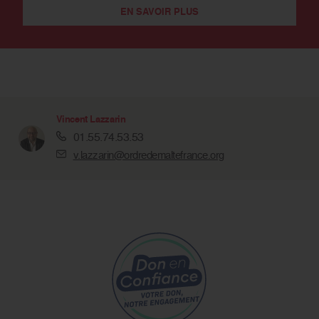
EN SAVOIR PLUS
Vincent Lazzarin
01.55.74.53.53
v.lazzarin@ordredemaltefrance.org