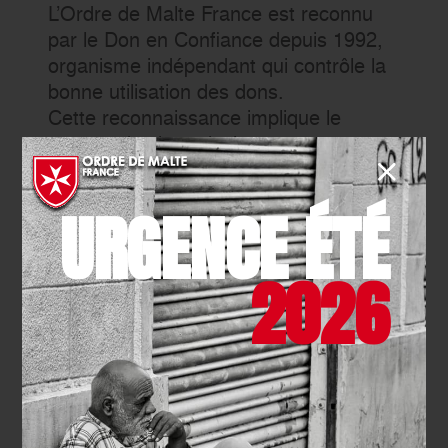
L’Ordre de Malte France est reconnu
par le Don en Confiance depuis 1992,
organisme indépendant qui contrôle la
bonne utilisation des dons.
Cette reconnaissance implique le
respect de cinq principes
fondamentaux : respect du donateur,
transparence, recherche d’efficacité,
URGENCE ÉTÉ
probité et désintéressement, éthique et
responsabilité sociétale et
environnementale.
2026
Don en Confiance est un organisme
indépendant qui contrôle la bonne
utilisation des dons.
Pour en savoir plus :
www.donenconfiance.org