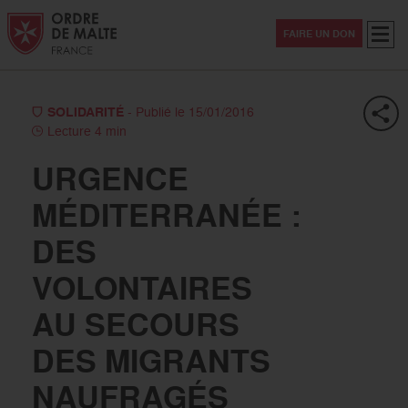
Aller au contenu
Aller à la recherche
Aller au menu
Menu
FAIRE UN DON
SOLIDARITÉ
- Publié le 15/01/2016
Lecture 4 min
URGENCE
MÉDITERRANÉE :
DES
VOLONTAIRES
AU SECOURS
DES MIGRANTS
NAUFRAGÉS