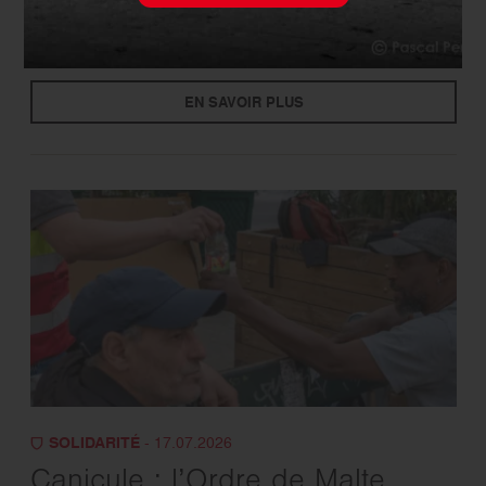
La maraude pédestre de Clichy
fête son premier anniversaire !
EN SAVOIR PLUS
SOLIDARITÉ
- 17.07.2026
Canicule : l’Ordre de Malte