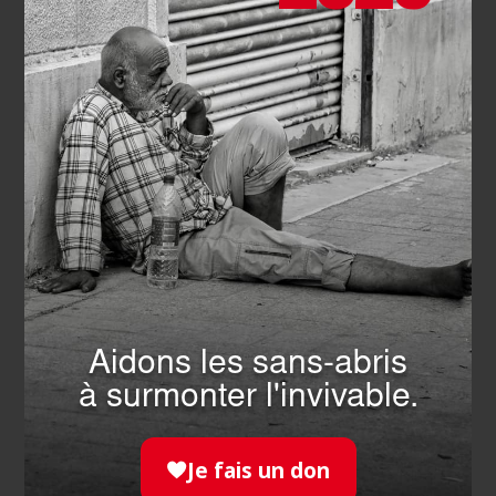
SOLIDARITÉ
- 22.07.2026
Camp des jeunes : handicap et
fraternité
EN SAVOIR PLUS
Aidons les sans-abris
à surmonter l'invivable.
Je fais un don
SOLIDARITÉ
- 21.07.2026