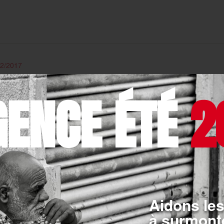
12/2017
 Eaux France
GENCE ÉTÉ
2
e de Malte France ont noué un partenariat, en 2016, pour la pr
nt à sensibiliser les populations sur l’eau et la santé, l’eau et l’
12/2017
tion Crédit Agricole Solidarité et Développement
Aidons les
e Solidarité et Développement soutient l’Ordre de Malte France 
à surmonte