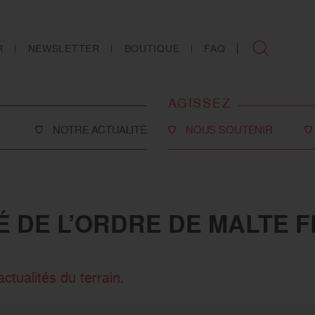
R
NEWSLETTER
BOUTIQUE
FAQ
AGISSEZ
NOTRE ACTUALITÉ
NOUS SOUTENIR
Faire un don
Philanthropie
TÉ DE L’ORDRE DE MALTE 
co-social
Devenir partenaire
Legs, donations et
assurances-vie
ctualités du terrain.
ns
Tous les moyens de nous
soutenir