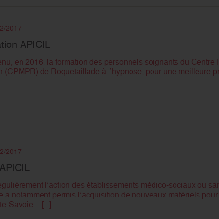
12/2017
ation APICIL
nu, en 2016, la formation des personnels soignants du Centre
 (CPMPR) de Roquetaillade à l’hypnose, pour une meilleure pr
12/2017
 APICIL
égulièrement l’action des établissements médico-sociaux ou sani
e a notamment permis l’acquisition de nouveaux matériels pou
-Savoie – [...]