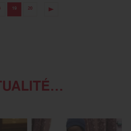
8
19
20
TUALITÉ…