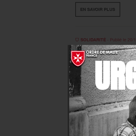
EN SAVOIR PLUS
SOLIDARITÉ
- Publié le 20/
Le soutien de Danone
UR
Danone Eaux France et l’Ordr
éducatives. Ces dernières vise
EN SAVOIR PLUS
SOLIDARITÉ
- Publié le 20/
Le soutien de la Fonda
La Fondation Crédit Agricol