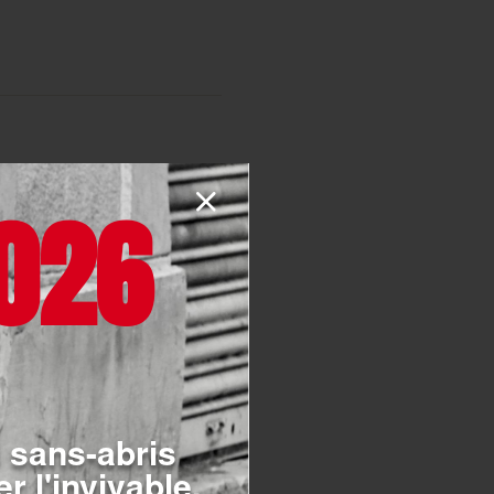
026
oduction de trois vidéos
hygiène alimentaire, et [...]
 sans-abris
dans son action pour l’accès
r l'invivable.