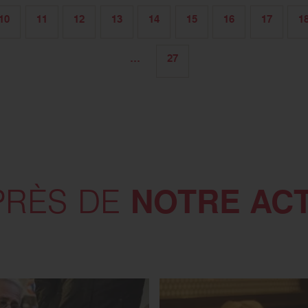
10
11
12
13
14
15
16
17
1
…
27
NOTRE AC
PRÈS DE