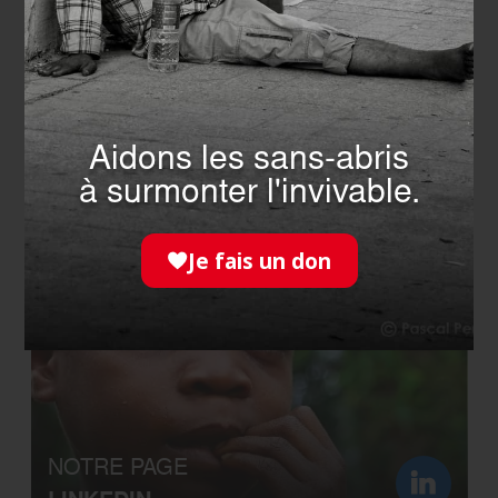
INSTAGRAM
Aidons les sans-abris
à surmonter l'invivable.
NOTRE COMMUNAUTÉ
FACEBOOK
Je fais un don
NOTRE PAGE