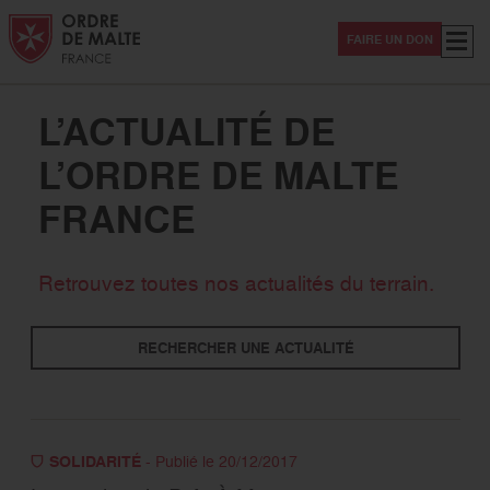
Aller au contenu
Aller à la recherche
Aller au menu
Menu
FAIRE UN DON
L’ACTUALITÉ DE
L’ORDRE DE MALTE
FRANCE
Thématiques
Retrouvez toutes nos actualités du terrain.
Solidarité
Secourisme
International
RECHERCHER UNE ACTUALITÉ
Evénement
Sanitaire -Médico-social
Magazine Hospitaliers
Covid-19
SOLIDARITÉ
- Publié le 20/12/2017