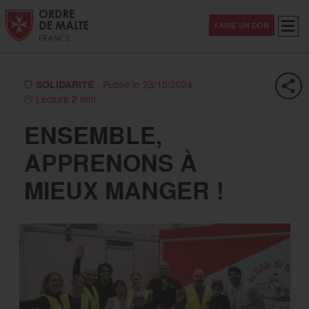
Aller au contenu
Aller à la recherche
Aller au menu
Menu
FAIRE UN DON
SOLIDARITÉ
- Publié le 23/10/2024
Lecture 2 min
ENSEMBLE,
APPRENONS À
MIEUX MANGER !