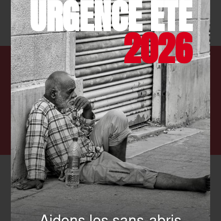
URGENCE ÉTÉ
et la malnutrition.
2026
Chaque jour, nous agissons
auprès des plus fragiles. Aidez-
nous à les soutenir !
FAIRE UN DON
Actualités qui pourraient vous intéresser