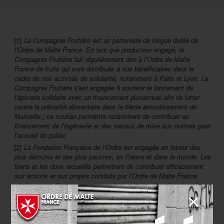
[1]
La Compagnie Fruitière est un partenaire de longue durée de
l’Ordre de Malte France.
En tant que producteur engagé, la
Compagnie Fruitière fait régulièrement don à l’Ordre de Malte
France de fruits qui sont distribués à nos bénéficiaires dans le
cadre de nos activités de solidarité, notamment à Paris et Lyon.
La
Compagnie Fruitière s’est engagée à soutenir le lancement de
l’épicerie solidaire avec un financement pluriannuel afin de lutter
contre la précarité alimentaire dans le 6ème arrondissement de
Marseille ; ce soutien permettra notamment de contribuer au
financement de l’ingénierie et des travaux de mise aux normes pour
l’accueil du public
[2]
La Fondation Française de l’Ordre est engagée en faveur des
plus démunis et des plus pauvres, en France et dans le monde. Les
biens et les dons recueillis permettent de contribuer efficacement
aux actions et aux projets conduits par l’Ordre de Malte France,
ainsi que par d’autres organismes humanitaires dans les domaines
de la lutte contre la maladie, du handicap physique, mental ou
social, de la protection de la mère et de l’enfant, de la protection
des personnes âgées, mais également dans les domaines toujours
plus urgents de l’assistance humanitaire et de la lutte contre la faim