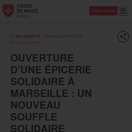
Aller au contenu
Aller à la recherche
Aller au menu
Menu
FAIRE UN DON
SOLIDARITÉ
- Publié le 24/10/2024
Lecture 7 min
OUVERTURE
D’UNE ÉPICERIE
SOLIDAIRE À
MARSEILLE : UN
NOUVEAU
SOUFFLE
SOLIDAIRE