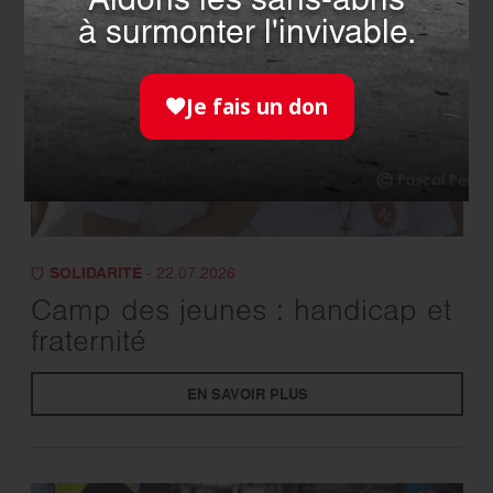
Aidons les sans-abris
à surmonter l'invivable.
Je fais un don
SOLIDARITÉ
- 22.07.2026
Camp des jeunes : handicap et
fraternité
EN SAVOIR PLUS