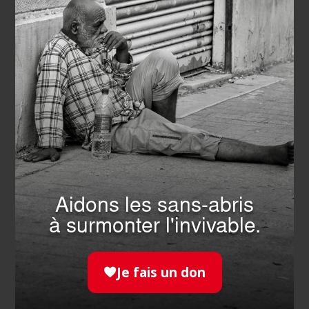
Modalités : durée, tarif, certification
L’Ordre de Malte France propose de nombreuses
formations dont la formation SST (Sauveteur
Secouriste au travail) qui peut se renouveler.
La
formation MAC SST
permet à l’ensemble des
sauveteurs secouristes d’entreprises ayant un certificat
SST depuis moins de 2 ans de
maintenir et
d’actualiser leurs compétences en matière de
premiers secours
dans un contexte professionnel.
Cette formation régulière d’une durée de 7h garantit
que les participants restent compétents et prêts à réagir
Aidons les sans-abris
face aux situations d’urgence sur leur lieu de travail.
à surmonter l'invivable.
Cette formation permet de réviser les gestes et les
savoir-faire acquis lors de la formation initiale :
Je fais un don
Protéger la victime et mettre les témoins face au
risque