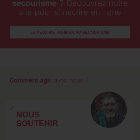
secourisme
? Découvrez notre
site pour s’inscrire en ligne
JE VEUX ME FORMER AU SECOURISME
Comment agir
avec nous ?
NOUS
SOUTENIR