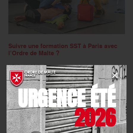
Suivre une formation SST à Paris avec
l’Ordre de Malte ?
L’Ordre de Malte France, acteur incontournable en
matière de secourisme, et
association agréée de
sécurité civile,
propose des
formations SST à Paris.
URGENCE ÉTÉ
Ces lieux de formations, répartis dans différents
arrondissements, permettent aux entreprises et salariés
parisiens
d’accéder facilement à des sessions
2026
adaptées à leurs besoins.
Avec des locaux modernes
et équipés pour les ateliers pratiques, ces centres
offrent un cadre optimal pour acquérir les compétences
nécessaires en matière de santé et sécurité au travail.