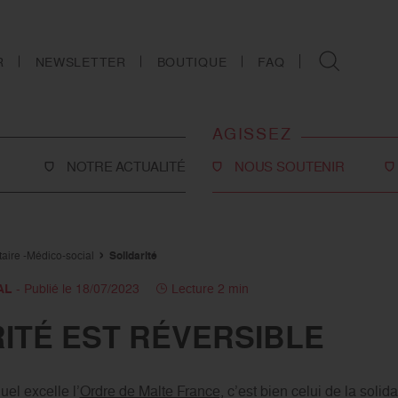
R
NEWSLETTER
BOUTIQUE
FAQ
AGISSEZ
NOTRE ACTUALITÉ
NOUS SOUTENIR
Faire un don
Philanthropie
taire -Médico-social
Solidarité
co-social
Devenir partenaire
AL
- Publié le 18/07/2023
Lecture 2 min
Legs, donations et
RITÉ EST RÉVERSIBLE
assurances-vie
ns
Tous les moyens de nous
soutenir
el excelle l’
Ordre de Malte France,
c’est bien celui de la solid