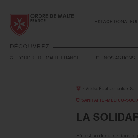
Aller au contenu
Aller à la recherche
Aller au menu
ESPACE DONATEU
DÉCOUVREZ
L’ORDRE DE MALTE FRANCE
NOS ACTIONS
L’Association
Solidarité
Notre histoire
Secourisme
Articles Établissements
Sani
Rapport d'activité et ressources financières
Sanitaire et médi
SANITAIRE -MÉDICO-SOCI
Notre présence en France
International
LA SOLIDA
Notre présence à l’international
Toutes nos actio
S’il est un domaine dans lequ
Le réseau Ordre de Malte