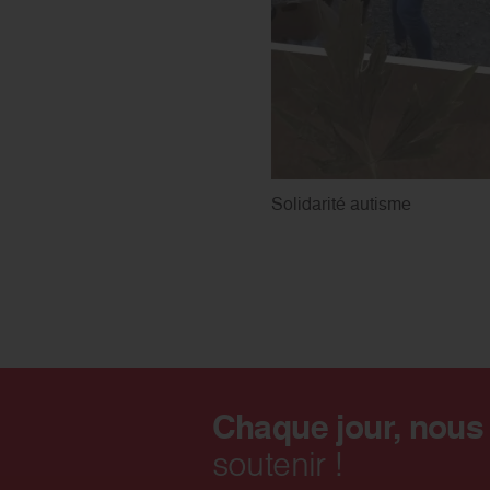
Solidarité autisme
Chaque jour, nous
soutenir !