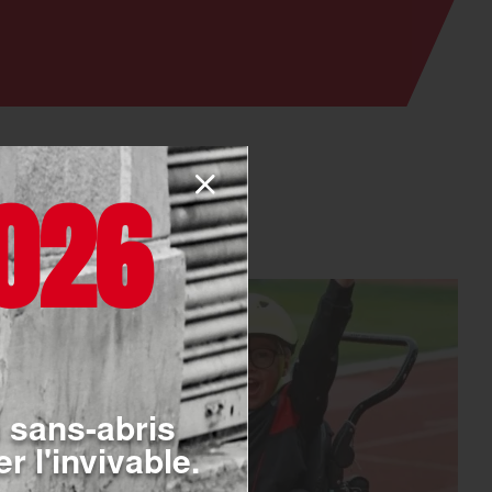
026
 sans-abris
r l'invivable.