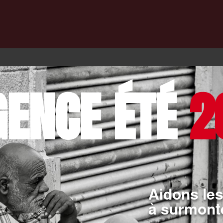
GENCE ÉTÉ
2
Aidons les
à surmonte