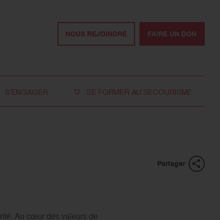
NOUS REJOINDRE
FAIRE UN DON
S'ENGAGER
SE FORMER AU SECOURISME
Devenir bénévole
Je réserve ma formation de secourisme
Devenir secouriste
Nos formations pour les particuliers
bénévole
Nos formations pour les professionnels
Rejoindre la délégation
Partager
des jeunes
Travailler avec nous
Tous les moyens de
arité. Au cœur des valeurs de