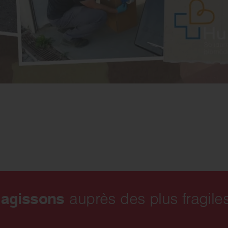
 agissons
auprès des plus fragiles