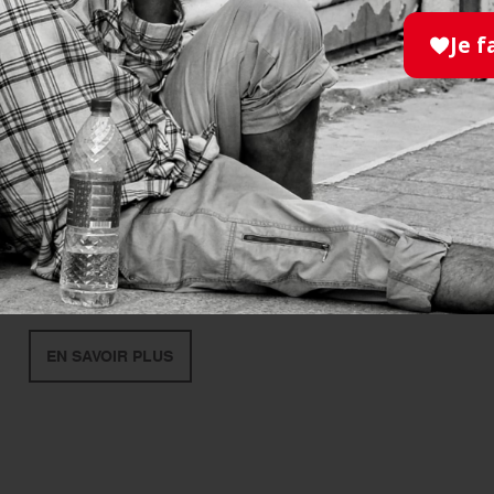
Je f
SANITAIRE -MÉDICO-SOCIAL
- 12.06.2026
Donnez votre voix pour une
cuisine thérapeutique à la
MAS Saint-Jean à Paris !
EN SAVOIR PLUS