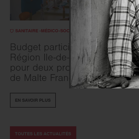
SANITAIRE -MÉDICO-SOCIAL
- 06.07.2026
Budget participatif de la
Région Ile-de-France : votez
pour deux projets de l’Ordre
de Malte France !
EN SAVOIR PLUS
TOUTES LES ACTUALITÉS