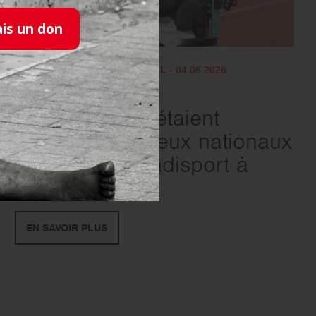
ais un don
SANITAIRE -MÉDICO-SOCIAL
- 04.06.2026
Huit jeunes de
Roquetaillade étaient
présents aux Jeux nationaux
de l’Avenir Handisport à
Valence
EN SAVOIR PLUS