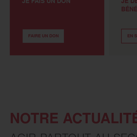
JE FAIS UN DON
JE D
BÉN
FAIRE UN DON
EN S
NOTRE ACTUALIT