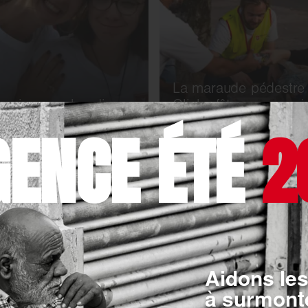
La maraude pédestre
s jeunes : handicap
Clichy fête son premi
nité
anniversaire !
GENCE ÉTÉ
2
TOUTE L’ACTUALITÉ
Aidons les
à surmonte