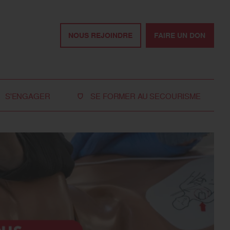
NOUS REJOINDRE
FAIRE UN DON
S'ENGAGER
SE FORMER AU SECOURISME
Devenir bénévole
Je réserve ma formation de secourisme
Devenir secouriste
Nos formations pour les particuliers
bénévole
Nos formations pour les professionnels
Rejoindre la délégation
des jeunes
Travailler avec nous
Tous les moyens de