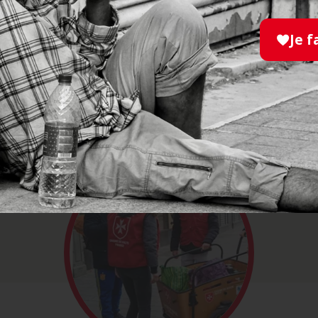
Je f
GAGEMENT
FAIT NO
ous engager dans nos actions auprès des personne
 temps, vos compétences, vos souhaits, et les bes