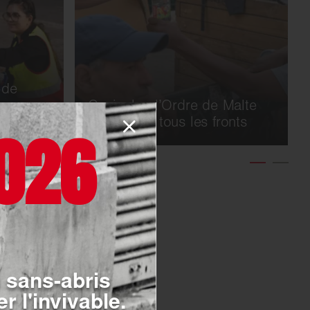
 de
er
Canicule : l’Ordre de Malte
France sur tous les fronts
026
 sans-abris
r l'invivable.