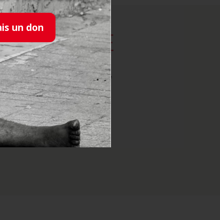
ais un don
TRE FORCE
s fragilisées par la vie,
oins locaux.