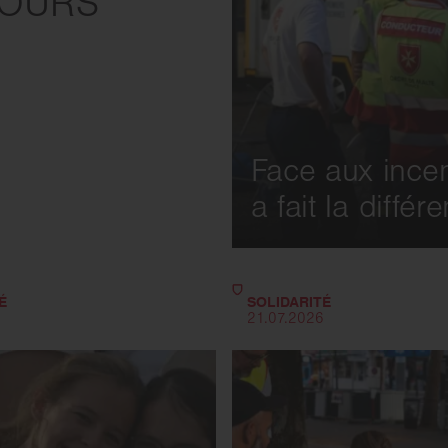
COURS
Face aux incen
a fait la différ
É
SOLIDARITÉ
6
21.07.2026