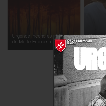
Urgence incendies : l’Ordre
Camp de
de Malte France mobilisé
et frater
UR