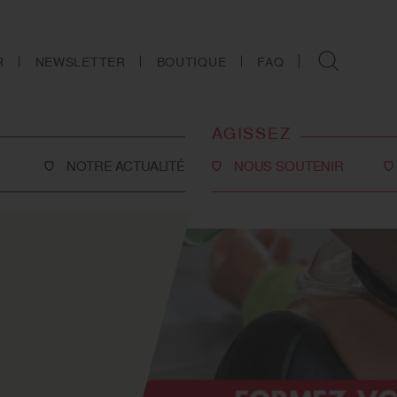
R
NEWSLETTER
BOUTIQUE
FAQ
AGISSEZ
NOTRE ACTUALITÉ
NOUS SOUTENIR
Faire un don
Philanthropie
co-social
Devenir partenaire
Legs, donations et
assurances-vie
ns
Tous les moyens de nous
soutenir