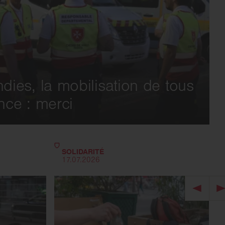
dies, la mobilisation de tous
ence : merci
SOLIDARITÉ
17.07.2026
Image p
I