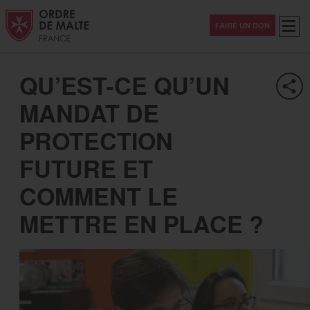
Aller au contenu
Aller à la recherche
Aller au menu
Menu
FAIRE UN DON
QU’EST-CE QU’UN
MANDAT DE
PROTECTION
FUTURE ET
COMMENT LE
METTRE EN PLACE ?