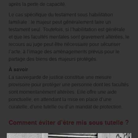
après la perte de capacité.
Le cas spécifique du testament sous habilitation
familiale : le majeur peut généralement faire un
testament seul. Toutefois, si l’habilitation est générale
et que les facultés mentales sont gravement altérées, le
recours au juge peut être nécessaire pour sécuriser
l’acte, à l’image des aménagements prévus pour le
partage des biens des majeurs protégés.
À savoir
La sauvegarde de justice constitue une mesure
provisoire pour protéger une personne dont les facultés
sont momentanément altérées. Elle offre une aide
ponctuelle, en attendant la mise en place d’une
curatelle, d’une tutelle ou d’un mandat de protection.
Comment éviter d’être mis sous tutelle ?
Avant la protection juridique :