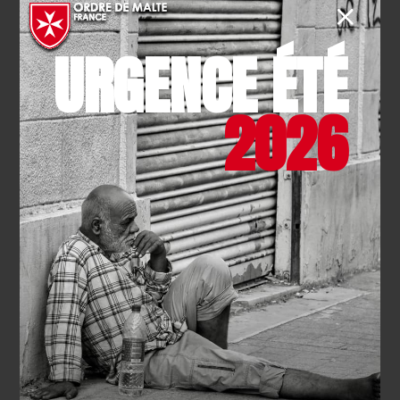
privilégier l’accompagnement
URGENCE ÉTÉ
Avant d’envisager des mesures de protection judiciaire,
il est essentiel d’explorer des solutions d’aide plus
2026
légères qui préservent l’autonomie totale de la
personne :
Désigner une personne de confiance
: Prévue par
le Code de la santé publique, cette démarche permet
de choisir un proche pour vous accompagner dans
vos démarches de santé.
Une aide au quotidien
: Cette personne peut être
présente lors des consultations médicales, vous
assister dans votre administratif, faire votre ménage
et vous aider dans vos décisions, sans pour autant
prendre la décision à votre place. De nombreuses
sociétés de services ou d’aide à la personne peuvent