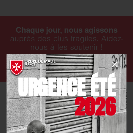
Chaque jour, nous agissons
auprès des plus fragiles. Aidez-
nous à les soutenir !
FAIRE UN DON
URGENCE ÉTÉ
2026
Actualités qui pourraient vous intéresser