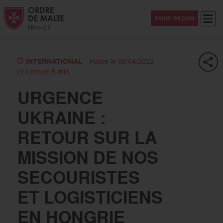
Aller au contenu
Aller à la recherche
Aller au menu
Menu
FAIRE UN DON
INTERNATIONAL
- Publié le 08/04/2022
Lecture 5 min
URGENCE
UKRAINE :
RETOUR SUR LA
MISSION DE NOS
SECOURISTES
ET LOGISTICIENS
EN HONGRIE