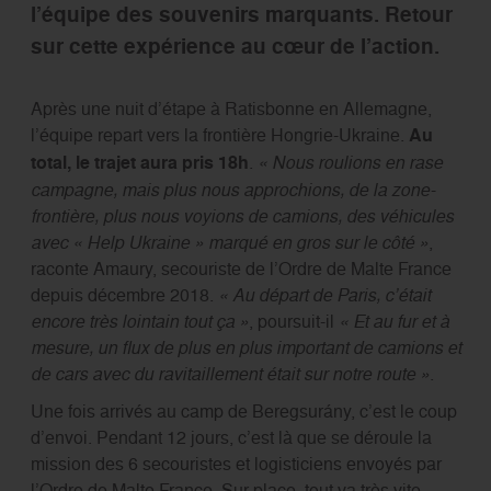
l’équipe des souvenirs marquants. Retour
sur cette expérience au cœur de l’action.
Après une nuit d’étape à Ratisbonne en Allemagne,
l’équipe repart vers la frontière Hongrie-Ukraine.
Au
total, le trajet aura pris 18h
.
« Nous roulions en rase
campagne, mais plus nous approchions, de la zone-
frontière, plus nous voyions de camions, des véhicules
avec « Help Ukraine » marqué en gros sur le côté »
,
raconte Amaury, secouriste de l’Ordre de Malte France
depuis décembre 2018.
« Au départ de Paris, c’était
encore très lointain tout ça »
, poursuit-il
« Et au fur et à
mesure, un flux de plus en plus important de camions et
de cars avec du ravitaillement était sur notre route »
.
Une fois arrivés au camp de Beregsurány, c’est le coup
d’envoi. Pendant 12 jours, c’est là que se déroule la
mission des 6 secouristes et logisticiens envoyés par
l’Ordre de Malte France. Sur place, tout va très vite.