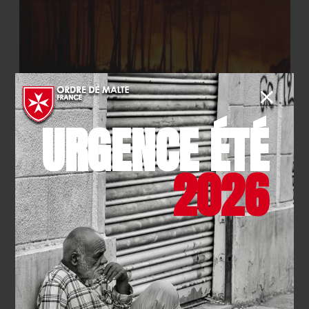
SECOURISME
- 27.07.2026
URGENCE ÉTÉ
Urgence incendies : l’Ordre de
Malte France mobilisé
2026
EN SAVOIR PLUS