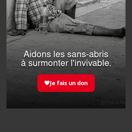
SOLIDARITÉ
- 22.07.2026
Camp des jeunes : handicap et
Aidons les sans-abris
fraternité
à surmonter l'invivable.
EN SAVOIR PLUS
Je fais un don
TOUTES LES ACTUALITÉS