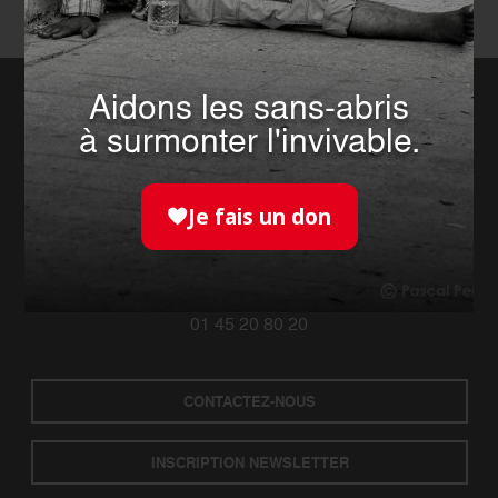
Aidons les sans-abris
à surmonter l'invivable.
Je fais un don
42 Rue Des Volontaires
75015 PARIS
01 45 20 80 20
CONTACTEZ-NOUS
INSCRIPTION NEWSLETTER