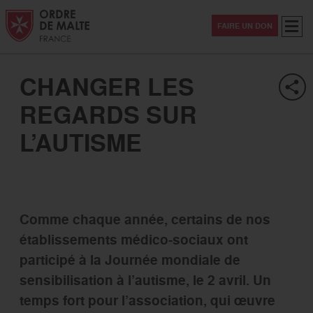
Aller au contenu
Aller à la recherche
Aller au menu
Menu
FAIRE UN DON
CHANGER LES
REGARDS SUR
L’AUTISME
Comme chaque année, certains de nos
établissements médico-sociaux ont
participé à la Journée mondiale de
sensibilisation à l’autisme, le 2 avril. Un
temps fort pour l’association, qui œuvre