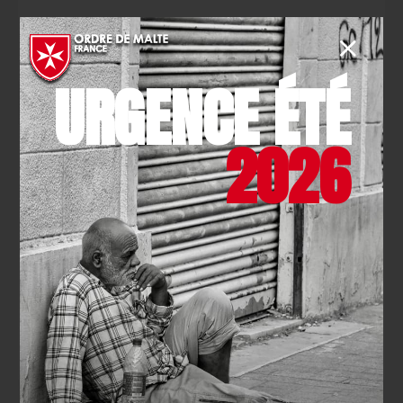
JE M'ENGAGE
URGENCE ÉTÉ
2026
SE
FORMER
Faites le choix de devenir un acteur de sécurité
civile en vous formant aux gestes qui sauvent.
JE ME FORME