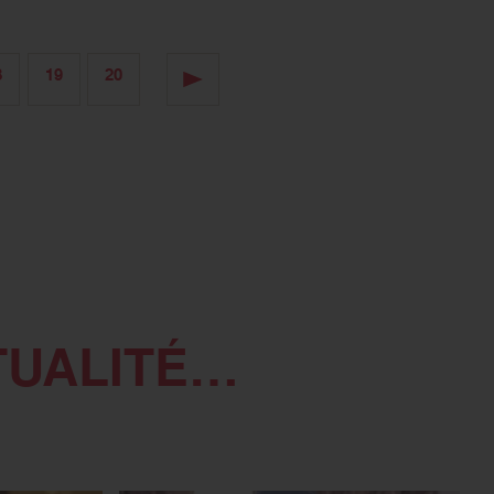
8
19
20
TUALITÉ…