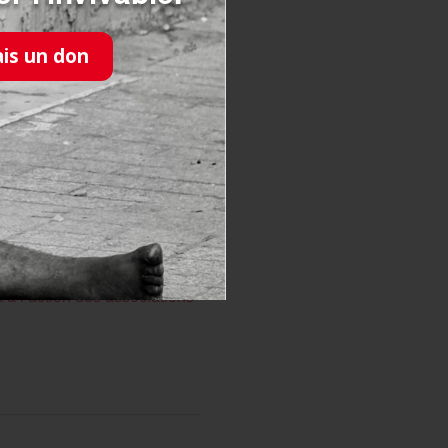
r une grande opération de
ic en faveur des personnes
ais un don
le des Personnes
 à l’action des associations