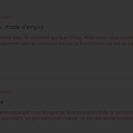
/10/2017
s, mode d’emploi
milles vous dit sûrement quelque chose, mais savez-vous vraime
ement dans de nouveaux locaux (à Saint-Denis, 60 rue du Land
/09/2017
é !
e est placé sous le signe de la mobilisation et de la solidari
 associatifs, un peu partout en France, en est une démonstrati