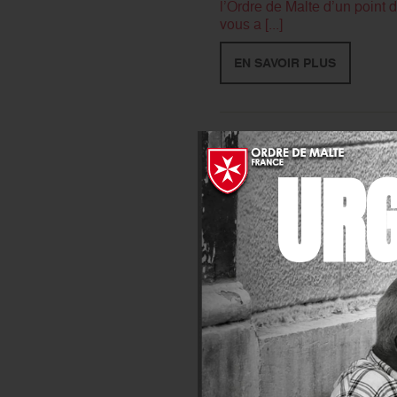
l’Ordre de Malte d’un point d
vous a [...]
EN SAVOIR PLUS
EVÉNEMENT
- Publié le 01
UR
Nos 90 ans #SansFanfa
L’Ordre de Malte France a 90
anniversaire, nous le commém
EN SAVOIR PLUS
EVÉNEMENT
- Publié le 14
18 et 19 mars : quête