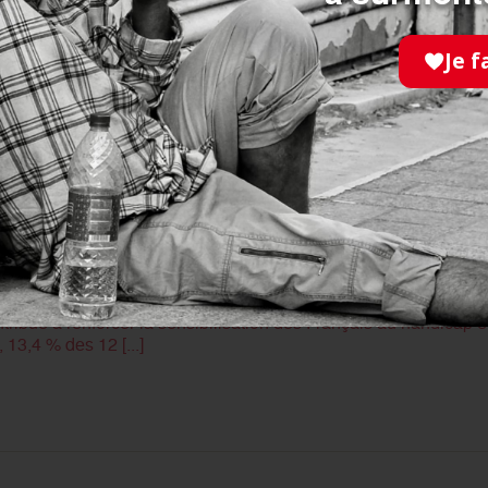
ersonnes handicapées physiques se clôturera, ce week-end, pa
nce, des milliers de quêteurs solliciteront la générosité du publ
Je f
/03/2017
s personnes handicapées physiques
ble ! Campagne SNPHP 2021Depuis 1995, la Semaine Nationa
bue à renforcer la sensibilisation des Français au handicap et
13,4 % des 12 [...]