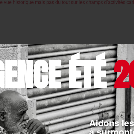
e vue historique mais pas du tout sur les champs d’activités cari
/06/2017
GENCE ÉTÉ
2
re : derrière chaque note, une histoire…
 ans cette année. Mais la souffrance des plus fragiles ne peut ê
orons « sans fanfare », tant il reste encore à faire pour rendre 
/03/2017
Aidons les
 nationale pour les personnes handicapées physiqu
à surmonte