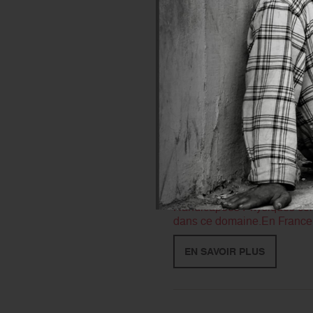
La Semaine nationale des p
quête. À travers toute la Fra
handicapées physiques.
EN SAVOIR PLUS
EVÉNEMENT
- Publié le 10
Semaine Nationale de
Handicap : agissons ensem
Handicapées Physiques contri
dans ce domaine.En France, 
EN SAVOIR PLUS