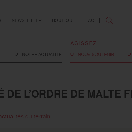
R
NEWSLETTER
BOUTIQUE
FAQ
AGISSEZ
NOTRE ACTUALITÉ
NOUS SOUTENIR
Faire un don
Philanthropie
TÉ DE L’ORDRE DE MALTE 
co-social
Devenir partenaire
Legs, donations et
assurances-vie
ctualités du terrain.
ns
Tous les moyens de nous
soutenir