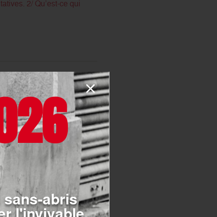
tatives. 2/ Qu’est-ce qui
026
tre célébrée. Cet
le monde [...]
 sans-abris
es
r l'invivable.