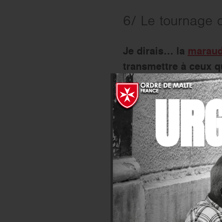
6/ Le tournage 
Je dirais… la
marau
transmettre à ceux qu
force le respect. Ils
UR
moments ont été plus
détresse, n’avaient p
le plus impressionna
globalement, j’ai été
équipe des moments u
bénévoles formidables
joie. Les actions ne 
7/ Et pour conc