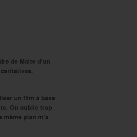
s’engager
dre de Malte d’un
caritatives.
liser un film à base
nte. On oublie trop
 le même plan m’a