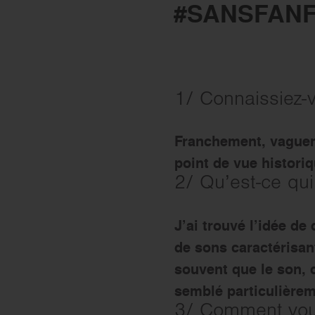
#SANSFANF
Le réseau Ordre de Malte
1/ Connaissiez-v
Franchement, vaguem
point de vue historiq
2/ Qu’est-ce qui
J’ai trouvé l’idée de 
de sons caractérisant
souvent que le son, c
semblé particulièrem
3/ Comment vous