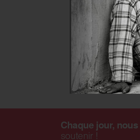
A Tours, nous avons 
en aide aux nouveaux
départ et il a réussi
mon directeur de la 
particulière donc, ma
repas : nous étions 3
deux pays qui ont été
iranienne sur la cuis
Chaque jour, nous
soutenir !