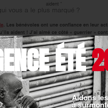
aident ”
qui vous a le plus marqué ?
de
. Les bénévoles ont une confiance en leur acti
’ils aident ! J’ai aimé ce côté « guerrier » cont
 ne se posent pas de question, ils agissent, c’es
GENCE ÉTÉ
2
 difficiles. Sur le Fleuron, les passagers, sou
as forcément envie de se montrer. Il a fallu s’
nt a été la Maison Saint-Fulbert, avec les pers
 très heureux de participer à cette aventure et 
niques. Le travail réalisé par l’association es
. J’ai été frappé par leur jeunesse et leur souri
sont pas pesantes, elles sont faites de bon cœu
Aidons les
lure, des anecdotes à nous raconter 
à surmonte