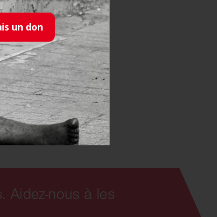
alte France qui vient
ence non prévue au
ais un don
kienne… sachant que
uation un peu
 invités à partager un
ntre ces gens issus de
ou non de la cuisine
. Aidez-nous à les