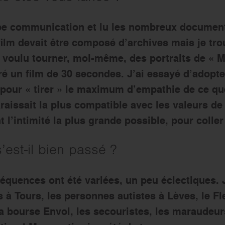
ipe communication et lu les nombreux document
film devait être composé d’archives mais je tro
 voulu tourner, moi-même, des portraits de « M
iré un film de 30 secondes. J’ai essayé d’adopte
 pour « tirer » le maximum d’empathie de ce que
aissait la plus compatible avec les valeurs de 
 l’intimité la plus grande possible, pour colle
’est-il bien passé ?
séquences ont été variées, un peu éclectiques. J
s à Tours, les personnes autistes à Lèves, le Fl
 la bourse Envol, les secouristes, les maraudeu