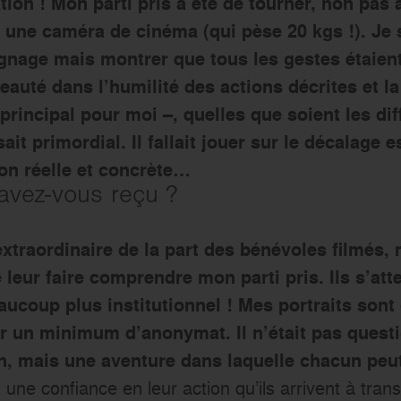
ation ! Mon parti pris a été de tourner, non pa
 une caméra de cinéma (qui pèse 20 kgs !). Je 
gnage mais montrer que tous les gestes étaien
eauté dans l’humilité des actions décrites et la
rincipal pour moi –, quelles que soient les diff
ait primordial. Il fallait jouer sur le décalage 
on réelle et concrète…
avez-vous reçu ?
extraordinaire de la part des bénévoles filmés,
e leur faire comprendre mon parti pris. Ils s’att
ucoup plus institutionnel ! Mes portraits sont 
 un minimum d’anonymat. Il n’était pas quest
n, mais une aventure dans laquelle chacun peut
une confiance en leur action qu’ils arrivent à tran