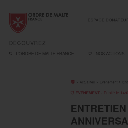
Aller au contenu
Aller à la recherche
Aller au menu
ESPACE DONATEU
DÉCOUVREZ
L’ORDRE DE MALTE FRANCE
NOS ACTIONS
L’Association
Solidarité
Notre histoire
Secourisme
Actualités
Evénement
Ent
Rapport d'activité et ressources
Sanitaire et médic
EVÉNEMENT
- Publié le 14/
financières
International
ENTRETIEN 
Notre présence en France
Toutes nos action
ANNIVERSA
Notre présence à l’international