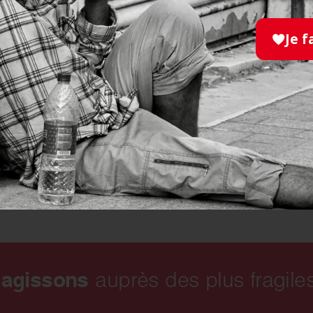
été reçu par Ramzi, le bénévole de l’Ordre de M
 réfugiés. J’ai eu besoin de tourner une séqu
Je f
 à obtenir pour cela l’accord d’une famille ira
photo est lui-même un réfugié iranien ! Une sit
is tout s’est très bien passé. La famille nous a
 mais il y en avait pour 15 ! Et le seul débat e
 en guerre autrefois a porté sur la supériorité 
ine irakienne.
 agissons
auprès des plus fragiles