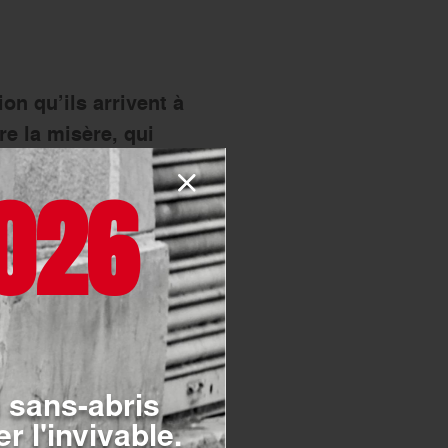
on qu’ils arrivent à
re la misère, qui
t évident. D’autres
026
vent en grande
adapter. Le tournage
onnes autistes. Mais
de faire vivre à mon
t magnifique et ses
re : ils respirent la
r !
 sans-abris
?
r l'invivable.