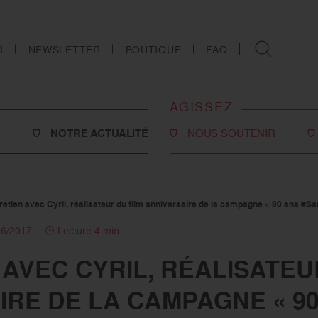
R
NEWSLETTER
BOUTIQUE
FAQ
AGISSEZ
NOTRE ACTUALITÉ
NOUS SOUTENIR
Faire un don
Philanthropie
retien avec Cyril, réalisateur du film anniversaire de la campagne « 90 ans #S
o-social
Devenir partenaire
06/2017
Lecture 4 min
Legs, donations et
AVEC CYRIL, RÉALISATEU
assurances-vie
s
IRE DE LA CAMPAGNE « 9
Tous les moyens de nous
soutenir