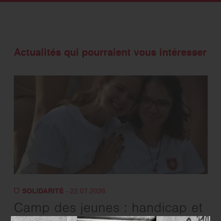
Actualités qui pourraient vous intéresser
SOLIDARITÉ
- 22.07.2026
Camp des jeunes : handicap et