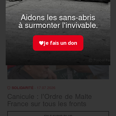
EN SAVOIR PLUS
Aidons les sans-abris
à surmonter l'invivable.
Je fais un don
SOLIDARITÉ
- 17.07.2026
Canicule : l’Ordre de Malte
France sur tous les fronts