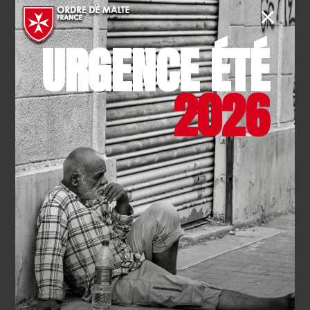
fraternité
EN SAVOIR PLUS
URGENCE ÉTÉ
2026
SOLIDARITÉ
- 21.07.2026
La maraude pédestre de Clichy
fête son premier anniversaire !