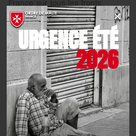
France sur tous les fronts
EN SAVOIR PLUS
URGENCE ÉTÉ
2026
TOUTES LES ACTUALITÉS
Comment agir
avec nous ?
NOUS
SOUTENIR