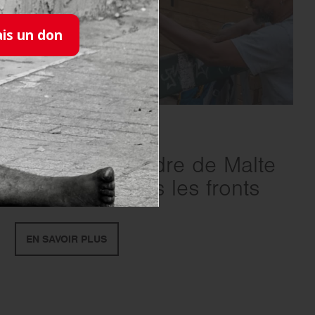
ais un don
SOLIDARITÉ
- 17.07.2026
Canicule : l’Ordre de Malte
France sur tous les fronts
EN SAVOIR PLUS