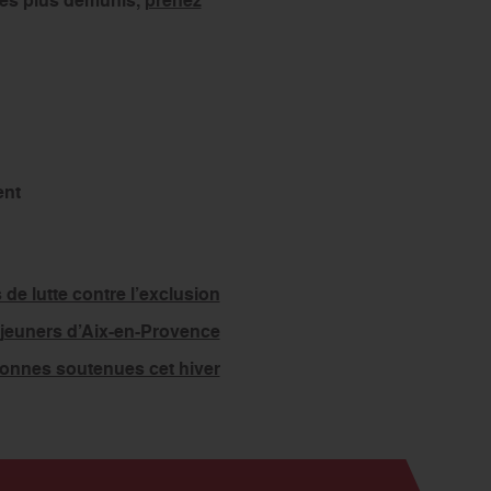
 des plus démunis,
prenez
ent
de lutte contre l’exclusion
éjeuners d’Aix-en-Provence
sonnes soutenues cet hiver