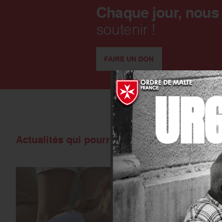
Chaque jour, nous
soutenir !
FAIRE UN DON
UR
Actualités qui pourraient vous intéresser