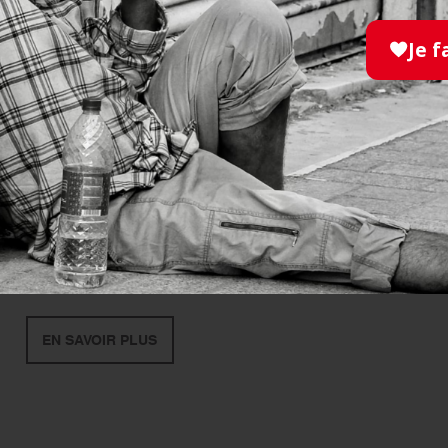
Je f
SOLIDARITÉ
- 21.07.2026
La maraude pédestre de
Clichy fête son premier
anniversaire !
EN SAVOIR PLUS