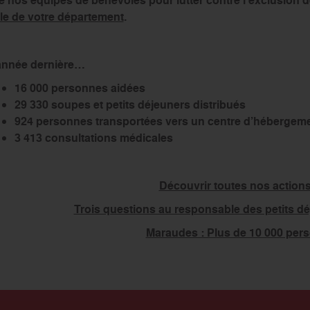
re nos équipes de bénévoles pour lutter contre l’exclusion
le de votre département
.
année dernière…
16 000 personnes aidées
29 330 soupes et petits déjeuners distribués
924 personnes transportées vers un centre d’hébergem
3 413 consultations médicales
Découvrir toutes nos actions 
Trois questions au responsable des petits d
Maraudes : Plus de 10 000 per