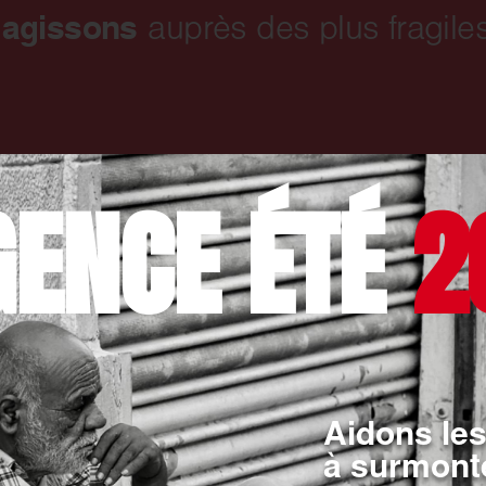
 agissons
auprès des plus fragiles
GENCE ÉTÉ
2
Aidons les
à surmonte