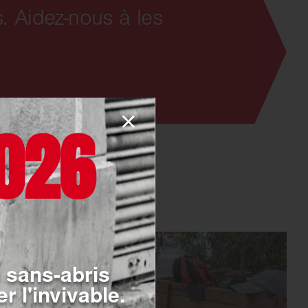
. Aidez-nous à les
026
 sans-abris
r l'invivable.