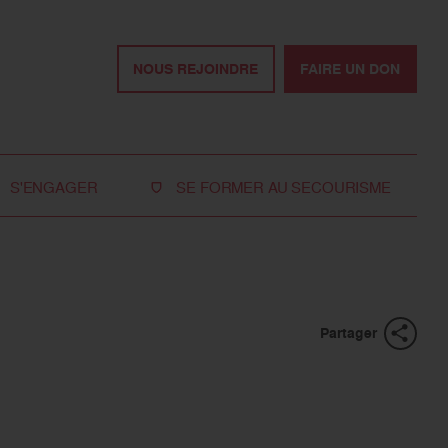
NOUS REJOINDRE
FAIRE UN DON
S'ENGAGER
SE FORMER AU SECOURISME
Devenir bénévole
Je réserve ma formation de secourisme
Devenir secouriste
Nos formations pour les particuliers
bénévole
Nos formations pour les professionnels
Rejoindre la délégation
Partager
des jeunes
Travailler avec nous
Tous les moyens de