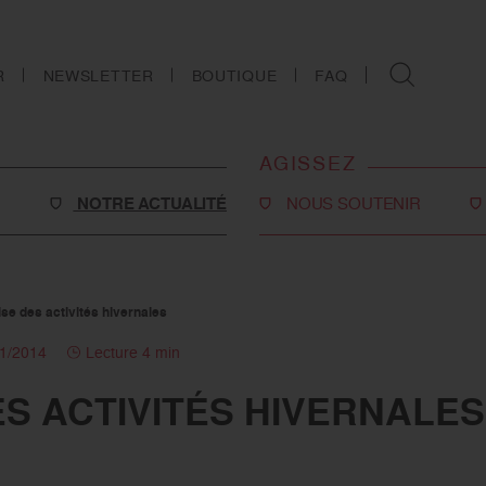
R
NEWSLETTER
BOUTIQUE
FAQ
AGISSEZ
NOTRE ACTUALITÉ
NOUS SOUTENIR
Faire un don
Philanthropie
se des activités hivernales
o-social
Devenir partenaire
11/2014
Lecture 4 min
Legs, donations et
ES ACTIVITÉS HIVERNALES
assurances-vie
s
Tous les moyens de nous
soutenir