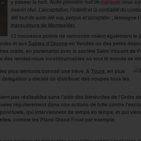
y passer la nuit.
Notre première nuit de
maraude
nous a pe
besoin réel. L’acceptation, l’intérêt et la cordialité du con
été tout de suite été vus, perçus et acceptés
« , témoigne 
maraudeurs de Montpellier.
12 nouveaux points de rencontre voient également le jo
oubs et aux
Sables d’Olonne
en Vendée où des petits déje
hes matin, en partenariat avec la société Saint Vincent de P
ns des rendez-vous incontournables où tout le monde se ret
 des plus démunis connaît une trêve. A
Tours
, en plus
a délégation a décidé de distribuer des soupes tous les
ient pas réalisables sans l’aide des bénévoles de l’Ordre de
ées régulièrement dans nos actions de lutte contre l’exclusi
 ponctuels, qui interviennent de temps en temps, et qui vie
nelles, comme les Plans Grand Froid par exemple.