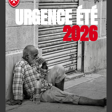
URGENCE ÉTÉ
Actualités qui pourraient vous intéresser
2026
SOLIDARITÉ
- 22.07.2026
Camp des jeunes : handicap et
fraternité
EN SAVOIR PLUS