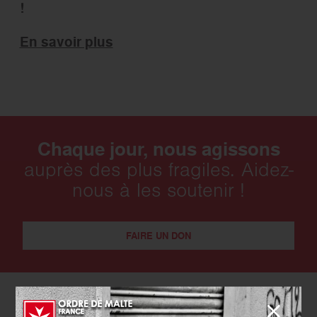
!
En savoir plus
Chaque jour, nous agissons
auprès des plus fragiles. Aidez-
nous à les soutenir !
FAIRE UN DON