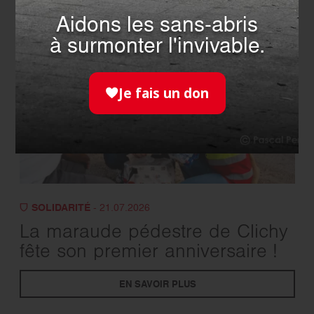
Aidons les sans-abris
à surmonter l'invivable.
Je fais un don
SOLIDARITÉ
- 21.07.2026
La maraude pédestre de Clichy
fête son premier anniversaire !
EN SAVOIR PLUS