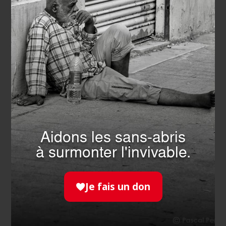
Aidons les sans-abris
SOLIDARITÉ
- 17.07.2026
à surmonter l'invivable.
Canicule : l’Ordre de Malte
France sur tous les fronts
Je fais un don
EN SAVOIR PLUS