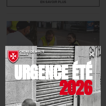
EN SAVOIR PLUS
URGENCE ÉTÉ
SOLIDARITÉ
- 21.07.2026
2026
La maraude pédestre de Clichy
fête son premier anniversaire !
EN SAVOIR PLUS