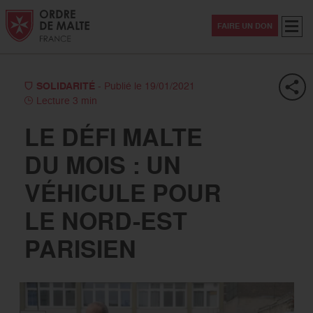
Aller au contenu
Aller à la recherche
Aller au menu
Menu
FAIRE UN DON
SOLIDARITÉ
- Publié le 19/01/2021
Lecture 3 min
LE DÉFI MALTE
DU MOIS : UN
VÉHICULE POUR
LE NORD-EST
PARISIEN