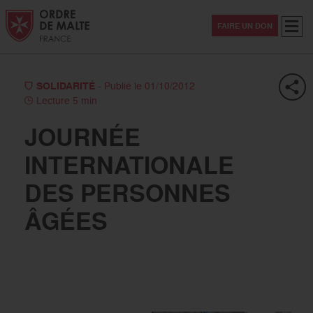
Aller au contenu
Aller à la recherche
Aller au menu
Menu
FAIRE UN DON
SOLIDARITÉ
- Publié le 01/10/2012
Lecture 5 min
JOURNÉE
INTERNATIONALE
DES PERSONNES
ÂGÉES