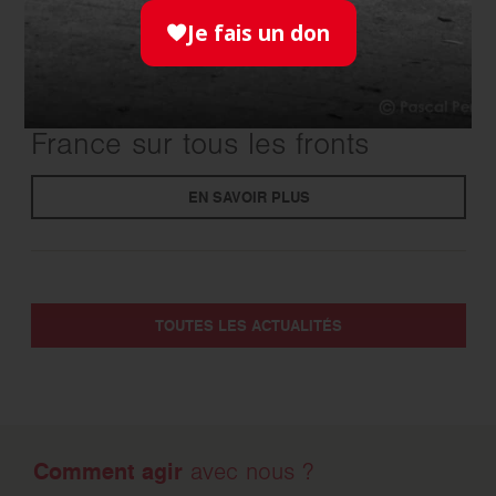
Je fais un don
SOLIDARITÉ
- 17.07.2026
Canicule : l’Ordre de Malte
France sur tous les fronts
EN SAVOIR PLUS
TOUTES LES ACTUALITÉS
Comment agir
avec nous ?