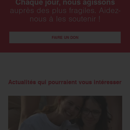
Chaque jour, nous agissons
auprès des plus fragiles. Aidez-
nous à les soutenir !
FAIRE UN DON
Actualités qui pourraient vous intéresser