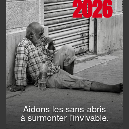
2026
SOLIDARITÉ
- 21.07.2026
La maraude pédestre de Clichy
fête son premier anniversaire !
EN SAVOIR PLUS
Aidons les sans-abris
à surmonter l'invivable.