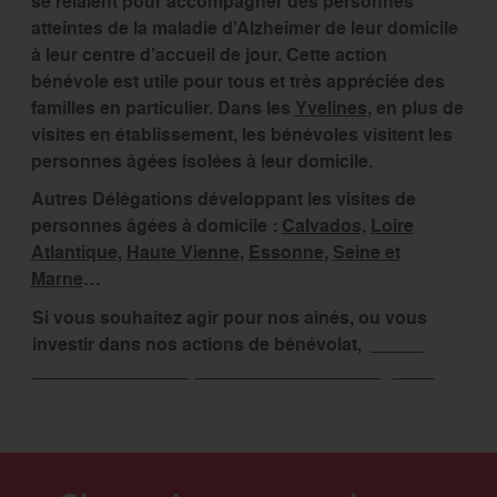
se relaient pour accompagner des personnes
atteintes de la maladie d’Alzheimer de leur domicile
à leur centre d’accueil de jour. Cette action
bénévole est utile pour tous et très appréciée des
familles en particulier. Dans les
Yvelines
, en plus de
visites en établissement, les bénévoles visitent les
personnes âgées isolées à leur domicile.
Autres Délégations développant les visites de
personnes âgées à domicile :
Calvados,
Loire
Atlantique
,
Haute Vienne
,
Essonne
,
Seine et
Marne
…
Si vous souhaitez agir pour nos ainés, ou vous
investir dans nos actions de bénévolat,
prenez
contact avec le responsable de votre délégation
.