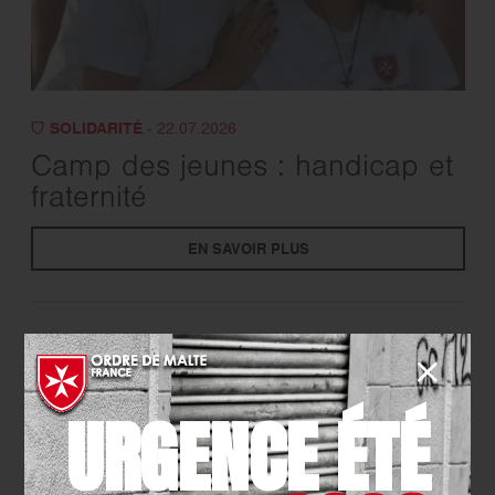
SOLIDARITÉ
- 22.07.2026
Camp des jeunes : handicap et
fraternité
EN SAVOIR PLUS
URGENCE ÉTÉ