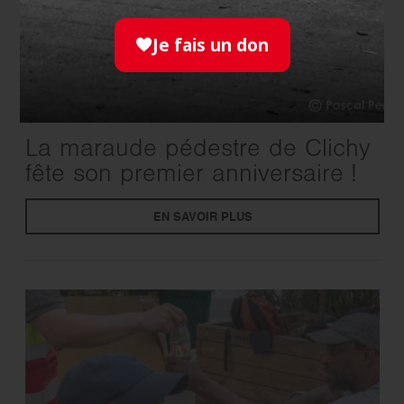
Je fais un don
SOLIDARITÉ
- 21.07.2026
La maraude pédestre de Clichy
fête son premier anniversaire !
EN SAVOIR PLUS