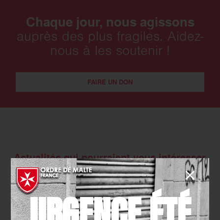
Chaque jour, nous agissons
auprès des plus fragiles. Aidez-
nous à les soutenir !
FAIRE UN DON
Actualités qui pourraient vous intéresser
URGENCE ÉTÉ