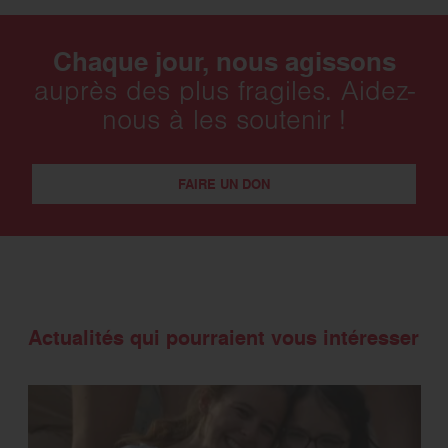
Chaque jour, nous agissons
auprès des plus fragiles. Aidez-
nous à les soutenir !
FAIRE UN DON
Actualités qui pourraient vous intéresser