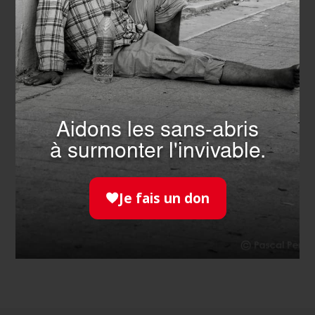
SOLIDARITÉ
- 17.07.2026
Canicule : l’Ordre de Malte
Aidons les sans-abris
France sur tous les fronts
à surmonter l'invivable.
EN SAVOIR PLUS
Je fais un don
TOUTES LES ACTUALITÉS