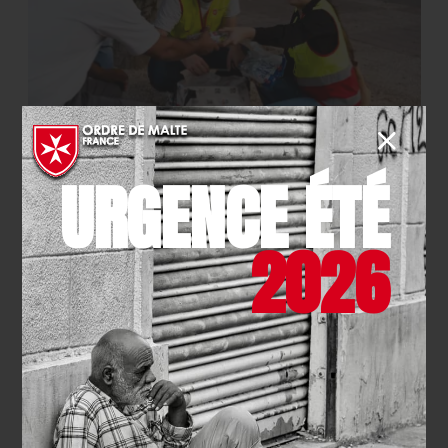
SOLIDARITÉ
- 21.07.2026
URGENCE ÉTÉ
La maraude pédestre de Clichy
fête son premier anniversaire !
2026
EN SAVOIR PLUS