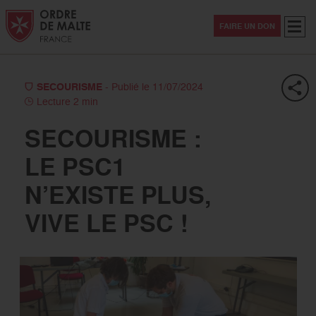
Aller au contenu
Aller à la recherche
Aller au menu
Menu
FAIRE UN DON
SECOURISME
- Publié le 11/07/2024
Lecture 2 min
SECOURISME :
LE PSC1
N’EXISTE PLUS,
VIVE LE PSC !