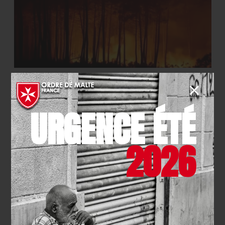
SECOURISME
- 27.07.2026
Urgence incendies : l’Ordre de
URGENCE ÉTÉ
Malte France mobilisé
EN SAVOIR PLUS
2026