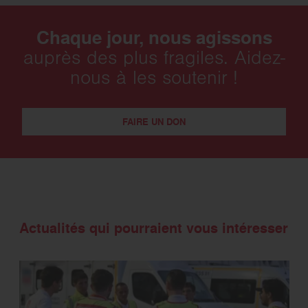
Chaque jour, nous agissons
auprès des plus fragiles. Aidez-
nous à les soutenir !
FAIRE UN DON
Actualités qui pourraient vous intéresser