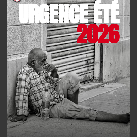
URGENCE ÉTÉ
2026
SECOURISME
- 04.08.2026
Face aux incendies, la
mobilisation de tous a fait la
différence : merci
EN SAVOIR PLUS