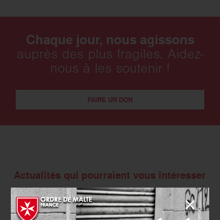
Chaque jour, nous agissons
auprès des plus fragiles. Aidez-
nous à les soutenir !
FAIRE UN DON
Actualités qui pourraient vous intéresser