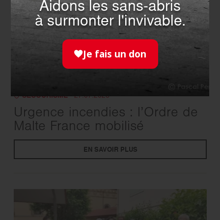
Aidons les sans-abris
à surmonter l'invivable.
Je fais un don
SECOURISME
- 27.07.2026
Urgence incendies : l’Ordre de
Malte France mobilisé
EN SAVOIR PLUS