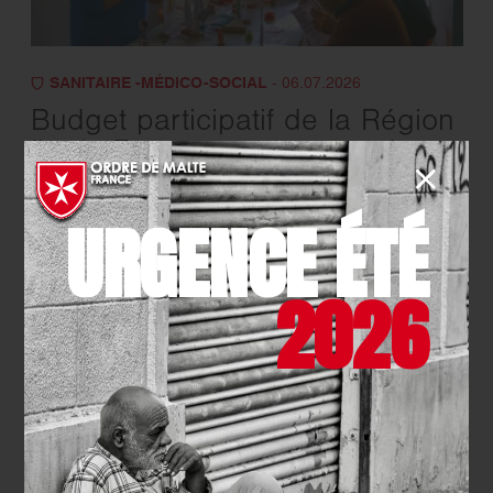
SANITAIRE -MÉDICO-SOCIAL
- 06.07.2026
Budget participatif de la Région
Ile-de-France : votez pour deux
projets de l’Ordre de Malte
France !
URGENCE ÉTÉ
EN SAVOIR PLUS
2026