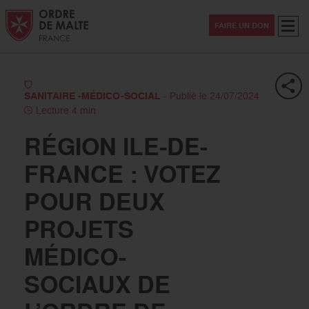
Aller au contenu
Aller à la recherche
Aller au menu
Menu
FAIRE UN DON
SANITAIRE -MÉDICO-SOCIAL
- Publié le 24/07/2024
Lecture 4 min
RÉGION ILE-DE-
FRANCE : VOTEZ
POUR DEUX
PROJETS
MÉDICO-
SOCIAUX DE