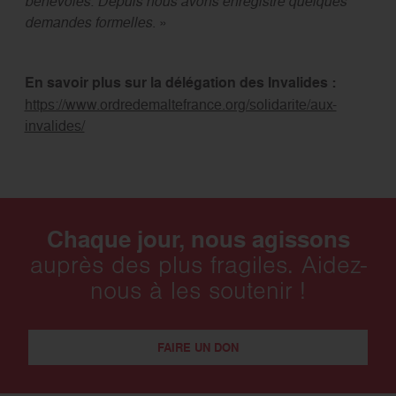
bénévoles. Depuis nous avons enregistré quelques
demandes formelles
. »
En savoir plus sur la délégation des Invalides :
https://www.ordredemaltefrance.org/solidarite/aux-
invalides/
Chaque jour, nous agissons
auprès des plus fragiles. Aidez-
nous à les soutenir !
FAIRE UN DON