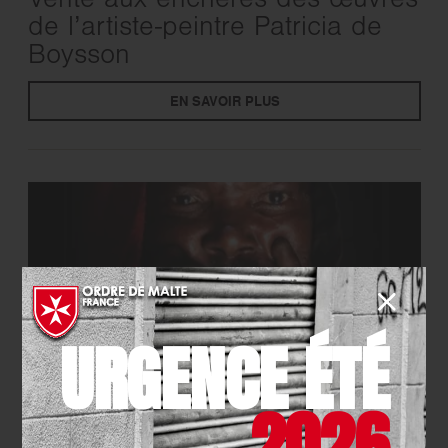
Vente aux enchères des œuvres
de l’artiste-peintre Patricia de
Boysson
EN SAVOIR PLUS
URGENCE ÉTÉ
2026
EVÉNEMENT
- 31.12.2025