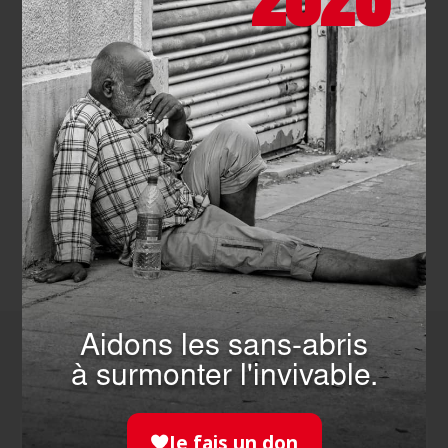
Journées mondiales de la lèpre
et des grandes maladies
endémiques 2026
EN SAVOIR PLUS
TOUTES LES ACTUALITÉS
Aidons les sans-abris
Comment agir
avec nous ?
à surmonter l'invivable.
Je fais un don